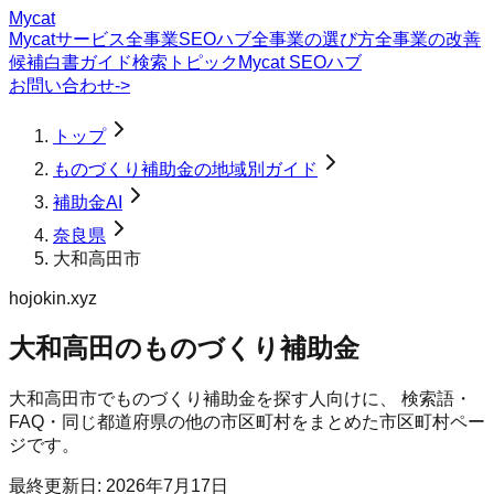
Mycat
Mycatサービス
全事業SEOハブ
全事業の選び方
全事業の改善
候補
白書
ガイド
検索トピック
Mycat SEOハブ
お問い合わせ
->
トップ
ものづくり補助金の地域別ガイド
補助金AI
奈良県
大和高田市
hojokin.xyz
大和高田のものづくり補助金
大和高田市
で
ものづくり補助金
を探す人向けに、 検索語・
FAQ・同じ都道府県の他の市区町村をまとめた市区町村ペー
ジです。
最終更新日:
2026年7月17日