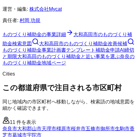
運営・編集:
株式会社Mycat
責任者:
村岡 功規
ものづくり補助金
の事業詳細
大和高田市
の
ものづくり補
助金
検索意図
大和高田市
の
ものづくり補助金
改善候補
ものづくり補助金
事業計画書テンプレート
補助金申請AI
締切
と期限
大和高田のものづくり補助金と近い事業を選ぶ
奈良
の
ものづくり補助金
地域ページ
Cities
この都道府県で注目される市区町村
同じ地域内の市区町村へ移動しながら、検索語の地域意図を
細かく確認できます。
11
件を表示
奈良市
大和郡山市
天理市
橿原市
桜井市
五條市
御所市
生駒市
香
芝市
葛城市
宇陀市