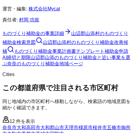
運営・編集:
株式会社Mycat
責任者:
村岡 功規
ものづくり補助金
の事業詳細
山辺郡山添村
の
ものづくり
補助金
検索意図
山辺郡山添村
の
ものづくり補助金
改善候
補
ものづくり補助金
事業計画書テンプレート
補助金申請
AI
締切と期限
山辺郡山添のものづくり補助金と近い事業を選
ぶ
奈良
の
ものづくり補助金
地域ページ
Cities
この都道府県で注目される市区町村
同じ地域内の市区町村へ移動しながら、検索語の地域意図を
細かく確認できます。
12
件を表示
奈良市
大和高田市
大和郡山市
天理市
橿原市
桜井市
五條市
御所