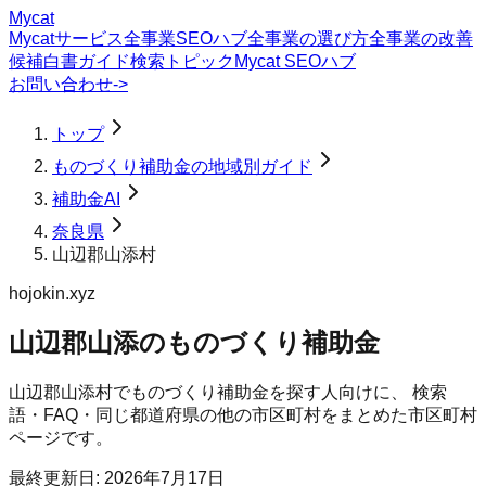
Mycat
Mycatサービス
全事業SEOハブ
全事業の選び方
全事業の改善
候補
白書
ガイド
検索トピック
Mycat SEOハブ
お問い合わせ
->
トップ
ものづくり補助金の地域別ガイド
補助金AI
奈良県
山辺郡山添村
hojokin.xyz
山辺郡山添のものづくり補助金
山辺郡山添村
で
ものづくり補助金
を探す人向けに、 検索
語・FAQ・同じ都道府県の他の市区町村をまとめた市区町村
ページです。
最終更新日:
2026年7月17日