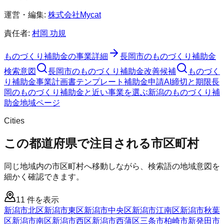
運営・編集:
株式会社Mycat
責任者:
村岡 功規
ものづくり補助金
の事業詳細
長岡市
の
ものづくり補助金
検索意図
長岡市
の
ものづくり補助金
改善候補
ものづく
り補助金
事業計画書テンプレート
補助金申請AI
締切と期限
長
岡のものづくり補助金と近い事業を選ぶ
新潟
の
ものづくり補
助金
地域ページ
Cities
この都道府県で注目される市区町村
同じ地域内の市区町村へ移動しながら、検索語の地域意図を
細かく確認できます。
11
件を表示
新潟市北区
新潟市東区
新潟市中央区
新潟市江南区
新潟市秋葉
区
新潟市南区
新潟市西区
新潟市西蒲区
三条市
柏崎市
新発田市