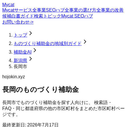
Mycat
Mycatサービス
全事業SEOハブ
全事業の選び方
全事業の改善
候補
白書
ガイド
検索トピック
Mycat SEOハブ
お問い合わせ
->
トップ
ものづくり補助金の地域別ガイド
補助金AI
新潟県
長岡市
hojokin.xyz
長岡のものづくり補助金
長岡市
で
ものづくり補助金
を探す人向けに、 検索語・
FAQ・同じ都道府県の他の市区町村をまとめた市区町村ペー
ジです。
最終更新日:
2026年7月17日