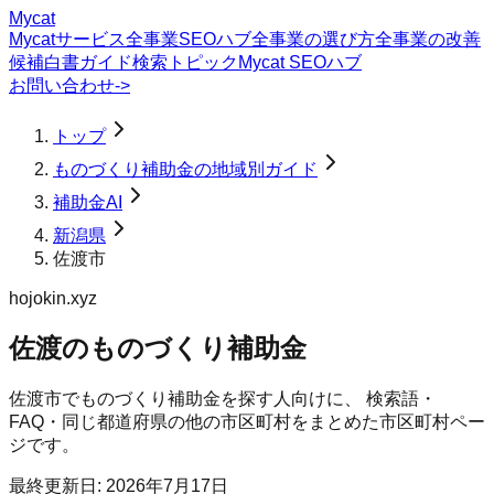
Mycat
Mycatサービス
全事業SEOハブ
全事業の選び方
全事業の改善
候補
白書
ガイド
検索トピック
Mycat SEOハブ
お問い合わせ
->
トップ
ものづくり補助金の地域別ガイド
補助金AI
新潟県
佐渡市
hojokin.xyz
佐渡のものづくり補助金
佐渡市
で
ものづくり補助金
を探す人向けに、 検索語・
FAQ・同じ都道府県の他の市区町村をまとめた市区町村ペー
ジです。
最終更新日:
2026年7月17日