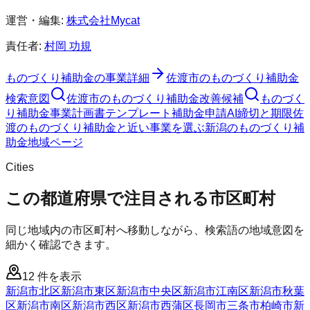
運営・編集:
株式会社Mycat
責任者:
村岡 功規
ものづくり補助金
の事業詳細
佐渡市
の
ものづくり補助金
検索意図
佐渡市
の
ものづくり補助金
改善候補
ものづく
り補助金
事業計画書テンプレート
補助金申請AI
締切と期限
佐
渡のものづくり補助金と近い事業を選ぶ
新潟
の
ものづくり補
助金
地域ページ
Cities
この都道府県で注目される市区町村
同じ地域内の市区町村へ移動しながら、検索語の地域意図を
細かく確認できます。
12
件を表示
新潟市北区
新潟市東区
新潟市中央区
新潟市江南区
新潟市秋葉
区
新潟市南区
新潟市西区
新潟市西蒲区
長岡市
三条市
柏崎市
新