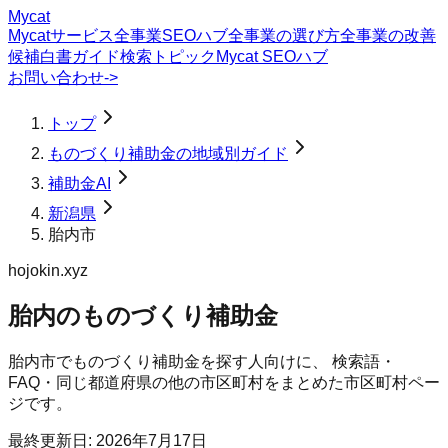
Mycat
Mycatサービス
全事業SEOハブ
全事業の選び方
全事業の改善
候補
白書
ガイド
検索トピック
Mycat SEOハブ
お問い合わせ
->
トップ
ものづくり補助金の地域別ガイド
補助金AI
新潟県
胎内市
hojokin.xyz
胎内のものづくり補助金
胎内市
で
ものづくり補助金
を探す人向けに、 検索語・
FAQ・同じ都道府県の他の市区町村をまとめた市区町村ペー
ジです。
最終更新日:
2026年7月17日