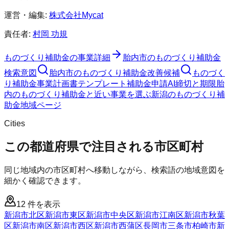
運営・編集:
株式会社Mycat
責任者:
村岡 功規
ものづくり補助金
の事業詳細
胎内市
の
ものづくり補助金
検索意図
胎内市
の
ものづくり補助金
改善候補
ものづく
り補助金
事業計画書テンプレート
補助金申請AI
締切と期限
胎
内のものづくり補助金と近い事業を選ぶ
新潟
の
ものづくり補
助金
地域ページ
Cities
この都道府県で注目される市区町村
同じ地域内の市区町村へ移動しながら、検索語の地域意図を
細かく確認できます。
12
件を表示
新潟市北区
新潟市東区
新潟市中央区
新潟市江南区
新潟市秋葉
区
新潟市南区
新潟市西区
新潟市西蒲区
長岡市
三条市
柏崎市
新