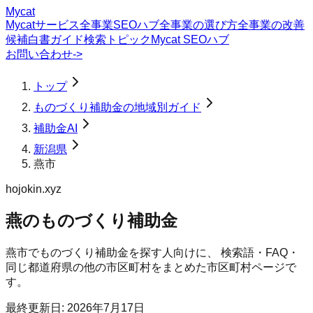
Mycat
Mycatサービス
全事業SEOハブ
全事業の選び方
全事業の改善
候補
白書
ガイド
検索トピック
Mycat SEOハブ
お問い合わせ
->
トップ
ものづくり補助金の地域別ガイド
補助金AI
新潟県
燕市
hojokin.xyz
燕のものづくり補助金
燕市
で
ものづくり補助金
を探す人向けに、 検索語・FAQ・
同じ都道府県の他の市区町村をまとめた市区町村ページで
す。
最終更新日:
2026年7月17日