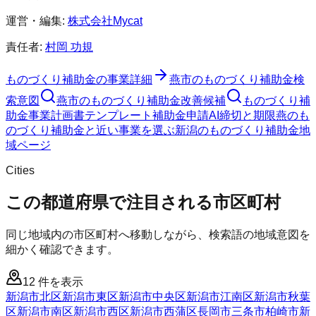
運営・編集:
株式会社Mycat
責任者:
村岡 功規
ものづくり補助金
の事業詳細
燕市
の
ものづくり補助金
検
索意図
燕市
の
ものづくり補助金
改善候補
ものづくり補
助金
事業計画書テンプレート
補助金申請AI
締切と期限
燕のも
のづくり補助金と近い事業を選ぶ
新潟
の
ものづくり補助金
地
域ページ
Cities
この都道府県で注目される市区町村
同じ地域内の市区町村へ移動しながら、検索語の地域意図を
細かく確認できます。
12
件を表示
新潟市北区
新潟市東区
新潟市中央区
新潟市江南区
新潟市秋葉
区
新潟市南区
新潟市西区
新潟市西蒲区
長岡市
三条市
柏崎市
新