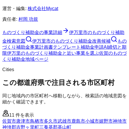
運営・編集:
株式会社Mycat
責任者:
村岡 功規
ものづくり補助金
の事業詳細
伊万里市
の
ものづくり補助
金
検索意図
伊万里市
の
ものづくり補助金
改善候補
もの
づくり補助金
事業計画書テンプレート
補助金申請AI
締切と期
限
伊万里のものづくり補助金と近い事業を選ぶ
佐賀
の
ものづ
くり補助金
地域ページ
Cities
この都道府県で注目される市区町村
同じ地域内の市区町村へ移動しながら、検索語の地域意図を
細かく確認できます。
11
件を表示
佐賀市
唐津市
鳥栖市
多久市
武雄市
鹿島市
小城市
嬉野市
神埼市
神埼郡吉野ヶ里町
三養基郡基山町