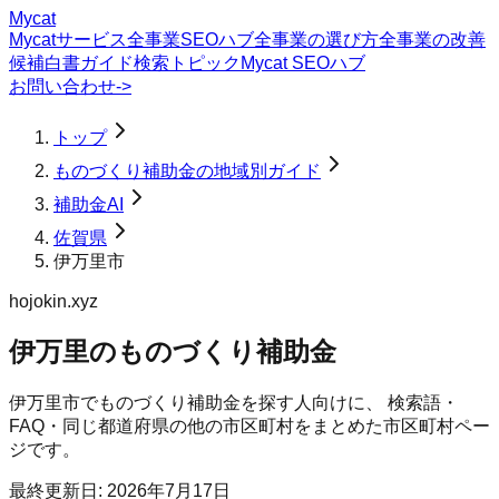
Mycat
Mycatサービス
全事業SEOハブ
全事業の選び方
全事業の改善
候補
白書
ガイド
検索トピック
Mycat SEOハブ
お問い合わせ
->
トップ
ものづくり補助金の地域別ガイド
補助金AI
佐賀県
伊万里市
hojokin.xyz
伊万里のものづくり補助金
伊万里市
で
ものづくり補助金
を探す人向けに、 検索語・
FAQ・同じ都道府県の他の市区町村をまとめた市区町村ペー
ジです。
最終更新日:
2026年7月17日