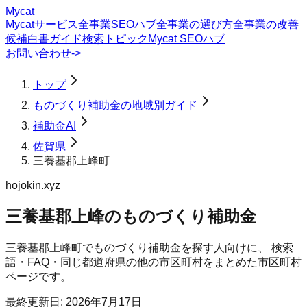
Mycat
Mycatサービス
全事業SEOハブ
全事業の選び方
全事業の改善
候補
白書
ガイド
検索トピック
Mycat SEOハブ
お問い合わせ
->
トップ
ものづくり補助金の地域別ガイド
補助金AI
佐賀県
三養基郡上峰町
hojokin.xyz
三養基郡上峰のものづくり補助金
三養基郡上峰町
で
ものづくり補助金
を探す人向けに、 検索
語・FAQ・同じ都道府県の他の市区町村をまとめた市区町村
ページです。
最終更新日:
2026年7月17日