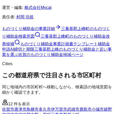
運営・編集:
株式会社Mycat
責任者:
村岡 功規
ものづくり補助金
の事業詳細
三養基郡上峰町
の
ものづく
り補助金
検索意図
三養基郡上峰町
の
ものづくり補助金
改
善候補
ものづくり補助金
事業計画書テンプレート
補助金
申請AI
締切と期限
三養基郡上峰のものづくり補助金と近い事
業を選ぶ
佐賀
の
ものづくり補助金
地域ページ
Cities
この都道府県で注目される市区町村
同じ地域内の市区町村へ移動しながら、検索語の地域意図を
細かく確認できます。
12
件を表示
佐賀市
唐津市
鳥栖市
多久市
伊万里市
武雄市
鹿島市
小城市
嬉野