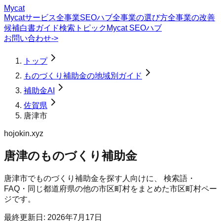
Mycat
Mycatサービス
全事業SEOハブ
全事業の選び方
全事業の改善
候補
白書
ガイド
検索トピック
Mycat SEOハブ
お問い合わせ
->
トップ
ものづくり補助金の地域別ガイド
補助金AI
佐賀県
唐津市
hojokin.xyz
唐津のものづくり補助金
唐津市
で
ものづくり補助金
を探す人向けに、 検索語・
FAQ・同じ都道府県の他の市区町村をまとめた市区町村ペー
ジです。
最終更新日:
2026年7月17日