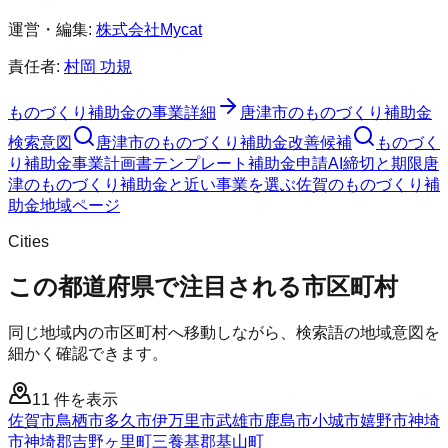
運営・編集:
株式会社Mycat
責任者:
村岡 功規
ものづくり補助金
の事業詳細
唐津市
の
ものづくり補助金
検索意図
唐津市
の
ものづくり補助金
改善候補
ものづく
り補助金
事業計画書テンプレート
補助金申請AI
締切と期限
唐
津のものづくり補助金と近い事業を選ぶ
佐賀
の
ものづくり補
助金
地域ページ
Cities
この都道府県で注目される市区町村
同じ地域内の市区町村へ移動しながら、検索語の地域意図を
細かく確認できます。
11
件を表示
佐賀市
鳥栖市
多久市
伊万里市
武雄市
鹿島市
小城市
嬉野市
神埼
市
神埼郡吉野ヶ里町
三養基郡基山町