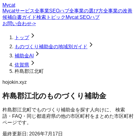
Mycat
Mycatサービス
全事業SEOハブ
全事業の選び方
全事業の改善
候補
白書
ガイド
検索トピック
Mycat SEOハブ
お問い合わせ
->
トップ
ものづくり補助金の地域別ガイド
補助金AI
佐賀県
杵島郡江北町
hojokin.xyz
杵島郡江北のものづくり補助金
杵島郡江北町
で
ものづくり補助金
を探す人向けに、 検索
語・FAQ・同じ都道府県の他の市区町村をまとめた市区町村
ページです。
最終更新日:
2026年7月17日