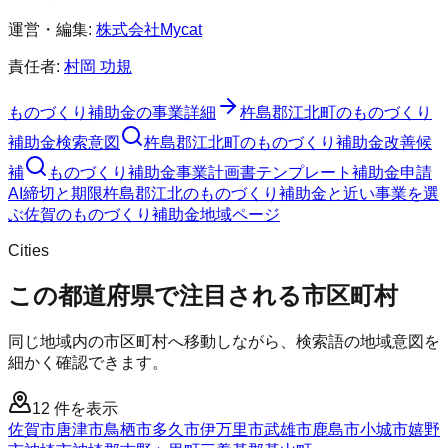
運営・編集:
株式会社Mycat
責任者:
村岡 功規
ものづくり補助金
の事業詳細
杵島郡江北町
の
ものづくり
補助金
検索意図
杵島郡江北町
の
ものづくり補助金
改善候
補
ものづくり補助金
事業計画書テンプレート
補助金申請
AI
締切と期限
杵島郡江北のものづくり補助金と近い事業を選
ぶ
佐賀
の
ものづくり補助金
地域ページ
Cities
この都道府県で注目される市区町村
同じ地域内の市区町村へ移動しながら、検索語の地域意図を
細かく確認できます。
12
件を表示
佐賀市
唐津市
鳥栖市
多久市
伊万里市
武雄市
鹿島市
小城市
嬉野