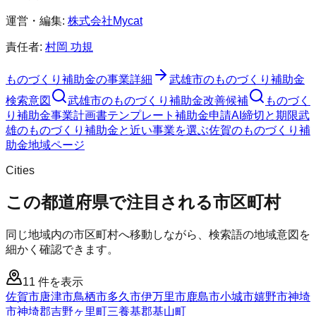
運営・編集:
株式会社Mycat
責任者:
村岡 功規
ものづくり補助金
の事業詳細
武雄市
の
ものづくり補助金
検索意図
武雄市
の
ものづくり補助金
改善候補
ものづく
り補助金
事業計画書テンプレート
補助金申請AI
締切と期限
武
雄のものづくり補助金と近い事業を選ぶ
佐賀
の
ものづくり補
助金
地域ページ
Cities
この都道府県で注目される市区町村
同じ地域内の市区町村へ移動しながら、検索語の地域意図を
細かく確認できます。
11
件を表示
佐賀市
唐津市
鳥栖市
多久市
伊万里市
鹿島市
小城市
嬉野市
神埼
市
神埼郡吉野ヶ里町
三養基郡基山町