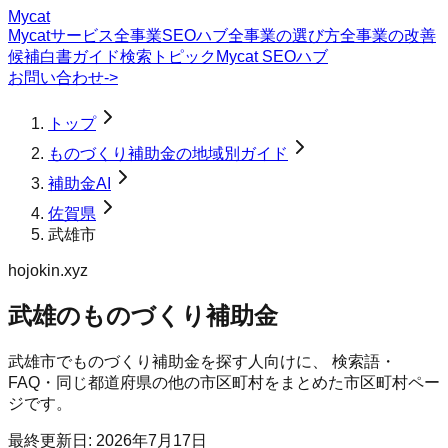
Mycat
Mycatサービス
全事業SEOハブ
全事業の選び方
全事業の改善
候補
白書
ガイド
検索トピック
Mycat SEOハブ
お問い合わせ
->
トップ
ものづくり補助金の地域別ガイド
補助金AI
佐賀県
武雄市
hojokin.xyz
武雄のものづくり補助金
武雄市
で
ものづくり補助金
を探す人向けに、 検索語・
FAQ・同じ都道府県の他の市区町村をまとめた市区町村ペー
ジです。
最終更新日:
2026年7月17日