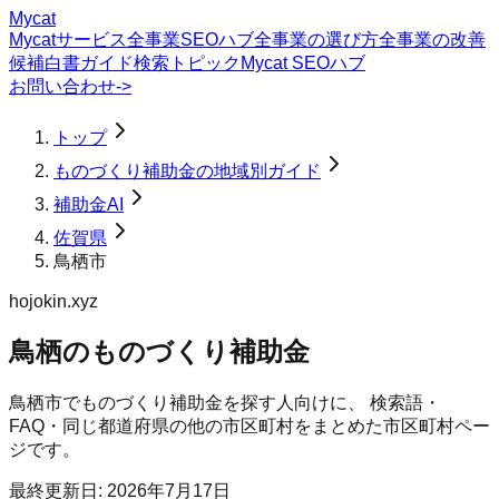
Mycat
Mycatサービス
全事業SEOハブ
全事業の選び方
全事業の改善
候補
白書
ガイド
検索トピック
Mycat SEOハブ
お問い合わせ
->
トップ
ものづくり補助金の地域別ガイド
補助金AI
佐賀県
鳥栖市
hojokin.xyz
鳥栖のものづくり補助金
鳥栖市
で
ものづくり補助金
を探す人向けに、 検索語・
FAQ・同じ都道府県の他の市区町村をまとめた市区町村ペー
ジです。
最終更新日:
2026年7月17日