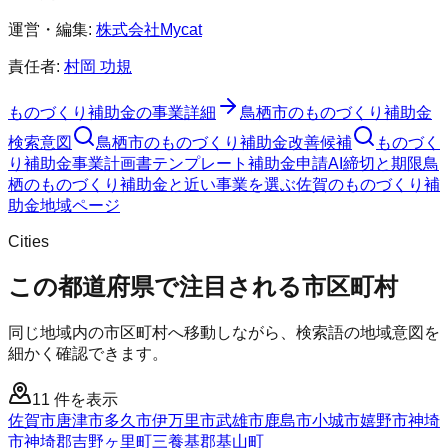
運営・編集:
株式会社Mycat
責任者:
村岡 功規
ものづくり補助金
の事業詳細
鳥栖市
の
ものづくり補助金
検索意図
鳥栖市
の
ものづくり補助金
改善候補
ものづく
り補助金
事業計画書テンプレート
補助金申請AI
締切と期限
鳥
栖のものづくり補助金と近い事業を選ぶ
佐賀
の
ものづくり補
助金
地域ページ
Cities
この都道府県で注目される市区町村
同じ地域内の市区町村へ移動しながら、検索語の地域意図を
細かく確認できます。
11
件を表示
佐賀市
唐津市
多久市
伊万里市
武雄市
鹿島市
小城市
嬉野市
神埼
市
神埼郡吉野ヶ里町
三養基郡基山町