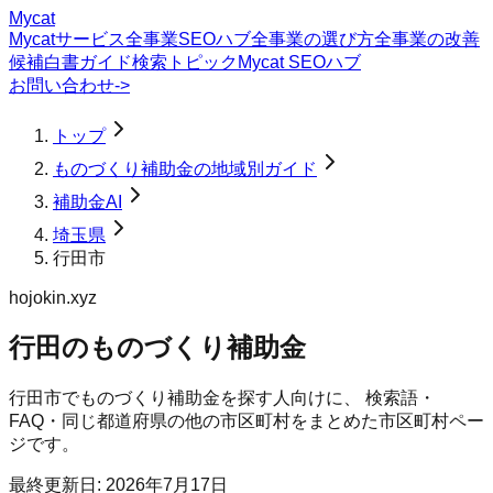
Mycat
Mycatサービス
全事業SEOハブ
全事業の選び方
全事業の改善
候補
白書
ガイド
検索トピック
Mycat SEOハブ
お問い合わせ
->
トップ
ものづくり補助金の地域別ガイド
補助金AI
埼玉県
行田市
hojokin.xyz
行田のものづくり補助金
行田市
で
ものづくり補助金
を探す人向けに、 検索語・
FAQ・同じ都道府県の他の市区町村をまとめた市区町村ペー
ジです。
最終更新日:
2026年7月17日