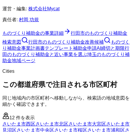
運営・編集:
株式会社Mycat
責任者:
村岡 功規
ものづくり補助金
の事業詳細
行田市
の
ものづくり補助金
検索意図
行田市
の
ものづくり補助金
改善候補
ものづく
り補助金
事業計画書テンプレート
補助金申請AI
締切と期限
行
田のものづくり補助金と近い事業を選ぶ
埼玉
の
ものづくり補
助金
地域ページ
Cities
この都道府県で注目される市区町村
同じ地域内の市区町村へ移動しながら、検索語の地域意図を
細かく確認できます。
12
件を表示
さいたま市西区
さいたま市北区
さいたま市大宮区
さいたま市
見沼区
さいたま市中央区
さいたま市桜区
さいたま市浦和区
さ