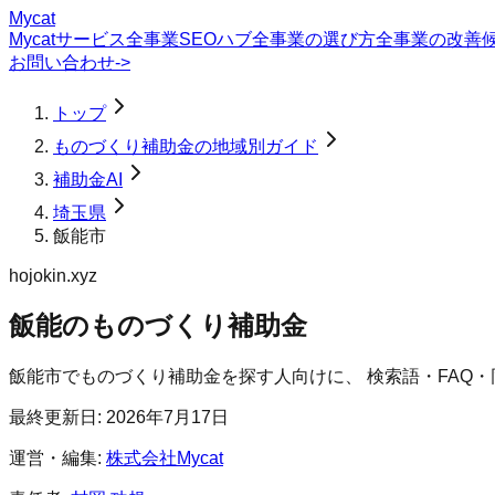
Mycat
Mycatサービス
全事業SEOハブ
全事業の選び方
全事業の改善
お問い合わせ
->
トップ
ものづくり補助金の地域別ガイド
補助金AI
埼玉県
飯能市
hojokin.xyz
飯能のものづくり補助金
飯能市
で
ものづくり補助金
を探す人向けに、 検索語・FAQ
最終更新日:
2026年7月17日
運営・編集:
株式会社Mycat