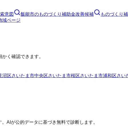
索意図
飯能市
の
ものづくり補助金
改善候補
ものづくり補
地域ページ
細かく確認できます。
見沼区
さいたま市中央区
さいたま市桜区
さいたま市浦和区
さい
す。AIが公的データに基づき無料で診断します。