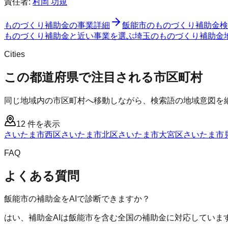
責任者:
村岡 功規
ものづくり補助金
の事業詳細
飯能市
の
ものづくり補助金
検
ものづくり補助金と近い事業を選ぶ
埼玉
の
ものづくり補助金
Cities
この都道府県で注目される市区町村
同じ地域内の市区町村へ移動しながら、検索語の地域意図を
12
件を表示
さいたま市西区
さいたま市北区
さいたま市大宮区
さいたま市
FAQ
よくある質問
飯能市の補助金をAIで診断できますか？
はい、補助金AIは飯能市を含む全国の補助金に対応していま