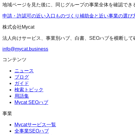
地域ページを見た後に、同じグループの事業全体を確認でき
申請・許認可の近い入口
ものづくり補助金
と近い事業の選び
株式会社Mycat
法人向けサービス、事業別ハブ、白書、SEOハブを横断して
info@mycat.business
コンテンツ
ニュース
ブログ
ガイド
検索トピック
用語集
Mycat SEOハブ
事業
Mycatサービス一覧
全事業SEOハブ