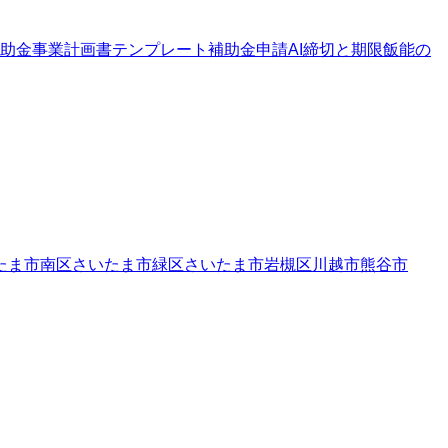
助金
事業計画書テンプレート
補助金申請AI
締切と期限
飯能の
たま市南区
さいたま市緑区
さいたま市岩槻区
川越市
熊谷市