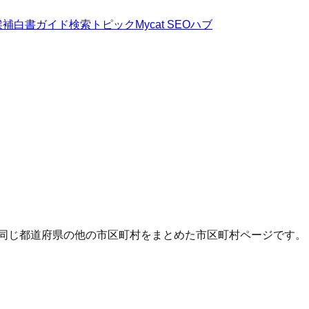
候補
白書
ガイド
検索トピック
Mycat SEOハブ
・同じ都道府県の他の市区町村をまとめた市区町村ページです。