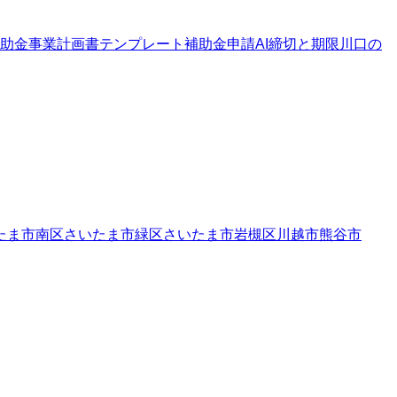
助金
事業計画書テンプレート
補助金申請AI
締切と期限
川口の
たま市南区
さいたま市緑区
さいたま市岩槻区
川越市
熊谷市