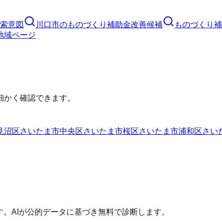
索意図
川口市
の
ものづくり補助金
改善候補
ものづくり補
地域ページ
細かく確認できます。
見沼区
さいたま市中央区
さいたま市桜区
さいたま市浦和区
さい
す。AIが公的データに基づき無料で診断します。