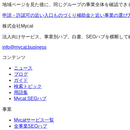
地域ページを見た後に、同じグループの事業全体を確認でき
申請・許認可の近い入口
ものづくり補助金
と近い事業の選び
株式会社Mycat
法人向けサービス、事業別ハブ、白書、SEOハブを横断して
info@mycat.business
コンテンツ
ニュース
ブログ
ガイド
検索トピック
用語集
Mycat SEOハブ
事業
Mycatサービス一覧
全事業SEOハブ