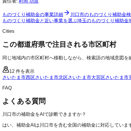
責任者:
村岡 功規
ものづくり補助金
の事業詳細
川口市
の
ものづくり補助金
検
ものづくり補助金と近い事業を選ぶ
埼玉
の
ものづくり補助金
Cities
この都道府県で注目される市区町村
同じ地域内の市区町村へ移動しながら、検索語の地域意図を
12
件を表示
さいたま市西区
さいたま市北区
さいたま市大宮区
さいたま市
FAQ
よくある質問
川口市の補助金をAIで診断できますか？
はい、補助金AIは川口市を含む全国の補助金に対応していま