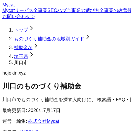
Mycat
Mycatサービス
全事業SEOハブ
全事業の選び方
全事業の改善
お問い合わせ
->
トップ
ものづくり補助金の地域別ガイド
補助金AI
埼玉県
川口市
hojokin.xyz
川口のものづくり補助金
川口市
で
ものづくり補助金
を探す人向けに、 検索語・FAQ
最終更新日:
2026年7月17日
運営・編集:
株式会社Mycat