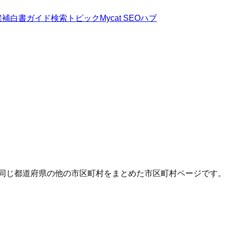
候補
白書
ガイド
検索トピック
Mycat SEOハブ
・同じ都道府県の他の市区町村をまとめた市区町村ページです。