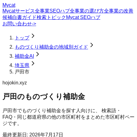
Mycat
Mycatサービス
全事業SEOハブ
全事業の選び方
全事業の改善
候補
白書
ガイド
検索トピック
Mycat SEOハブ
お問い合わせ
->
トップ
ものづくり補助金の地域別ガイド
補助金AI
埼玉県
戸田市
hojokin.xyz
戸田のものづくり補助金
戸田市
で
ものづくり補助金
を探す人向けに、 検索語・
FAQ・同じ都道府県の他の市区町村をまとめた市区町村ペー
ジです。
最終更新日:
2026年7月17日