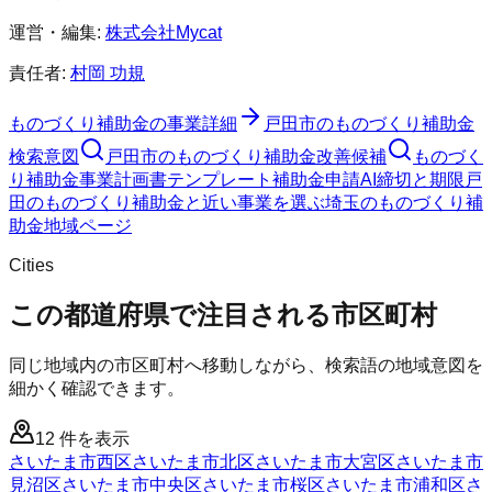
運営・編集:
株式会社Mycat
責任者:
村岡 功規
ものづくり補助金
の事業詳細
戸田市
の
ものづくり補助金
検索意図
戸田市
の
ものづくり補助金
改善候補
ものづく
り補助金
事業計画書テンプレート
補助金申請AI
締切と期限
戸
田のものづくり補助金と近い事業を選ぶ
埼玉
の
ものづくり補
助金
地域ページ
Cities
この都道府県で注目される市区町村
同じ地域内の市区町村へ移動しながら、検索語の地域意図を
細かく確認できます。
12
件を表示
さいたま市西区
さいたま市北区
さいたま市大宮区
さいたま市
見沼区
さいたま市中央区
さいたま市桜区
さいたま市浦和区
さ