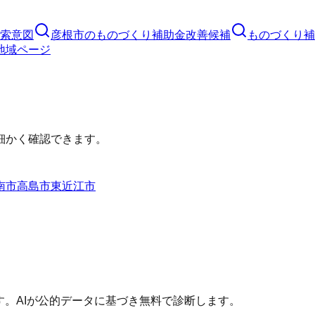
索意図
彦根市
の
ものづくり補助金
改善候補
ものづくり補
地域ページ
細かく確認できます。
南市
高島市
東近江市
す。AIが公的データに基づき無料で診断します。