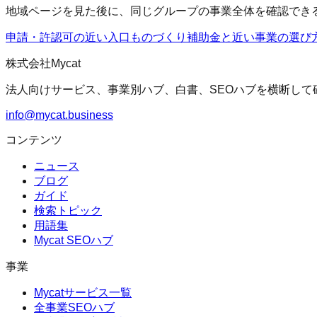
地域ページを見た後に、同じグループの事業全体を確認でき
申請・許認可の近い入口
ものづくり補助金
と近い事業の選び
株式会社Mycat
法人向けサービス、事業別ハブ、白書、SEOハブを横断して
info@mycat.business
コンテンツ
ニュース
ブログ
ガイド
検索トピック
用語集
Mycat SEOハブ
事業
Mycatサービス一覧
全事業SEOハブ