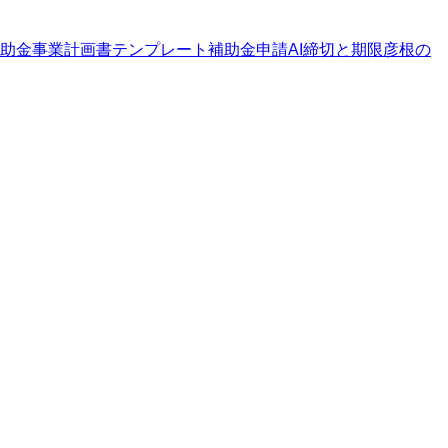
助金
事業計画書テンプレート
補助金申請AI
締切と期限
彦根の