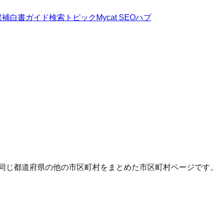
候補
白書
ガイド
検索トピック
Mycat SEOハブ
・同じ都道府県の他の市区町村をまとめた市区町村ページです。