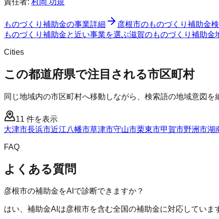
責任者:
村岡 功規
ものづくり補助金
の事業詳細
彦根市
の
ものづくり補助金
検
ものづくり補助金と近い事業を選ぶ
滋賀
の
ものづくり補助金
Cities
この都道府県で注目される市区町村
同じ地域内の市区町村へ移動しながら、検索語の地域意図を
11
件を表示
大津市
長浜市
近江八幡市
草津市
守山市
栗東市
甲賀市
野洲市
湖
FAQ
よくある質問
彦根市の補助金をAIで診断できますか？
はい、補助金AIは彦根市を含む全国の補助金に対応していま