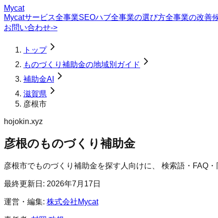
Mycat
Mycatサービス
全事業SEOハブ
全事業の選び方
全事業の改善
お問い合わせ
->
トップ
ものづくり補助金の地域別ガイド
補助金AI
滋賀県
彦根市
hojokin.xyz
彦根のものづくり補助金
彦根市
で
ものづくり補助金
を探す人向けに、 検索語・FAQ
最終更新日:
2026年7月17日
運営・編集:
株式会社Mycat