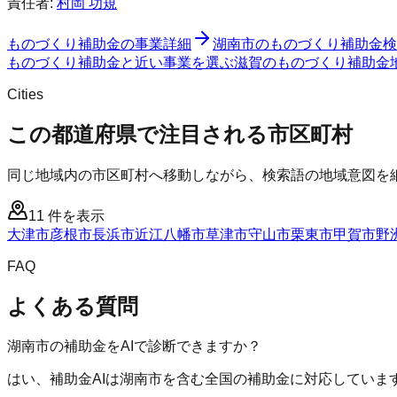
責任者:
村岡 功規
ものづくり補助金
の事業詳細
湖南市
の
ものづくり補助金
検
ものづくり補助金と近い事業を選ぶ
滋賀
の
ものづくり補助金
Cities
この都道府県で注目される市区町村
同じ地域内の市区町村へ移動しながら、検索語の地域意図を
11
件を表示
大津市
彦根市
長浜市
近江八幡市
草津市
守山市
栗東市
甲賀市
野
FAQ
よくある質問
湖南市の補助金をAIで診断できますか？
はい、補助金AIは湖南市を含む全国の補助金に対応していま