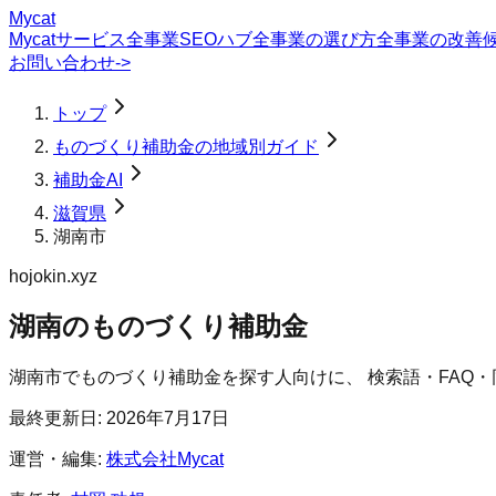
Mycat
Mycatサービス
全事業SEOハブ
全事業の選び方
全事業の改善
お問い合わせ
->
トップ
ものづくり補助金の地域別ガイド
補助金AI
滋賀県
湖南市
hojokin.xyz
湖南のものづくり補助金
湖南市
で
ものづくり補助金
を探す人向けに、 検索語・FAQ
最終更新日:
2026年7月17日
運営・編集:
株式会社Mycat