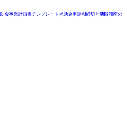
助金
事業計画書テンプレート
補助金申請AI
締切と期限
湖南の