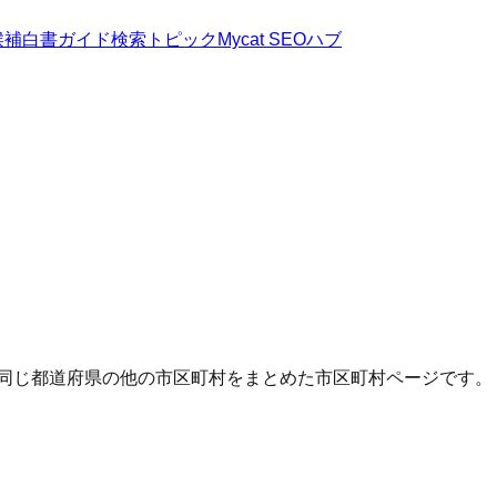
候補
白書
ガイド
検索トピック
Mycat SEOハブ
・同じ都道府県の他の市区町村をまとめた市区町村ページです。