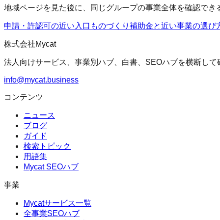
地域ページを見た後に、同じグループの事業全体を確認でき
申請・許認可の近い入口
ものづくり補助金
と近い事業の選び
株式会社Mycat
法人向けサービス、事業別ハブ、白書、SEOハブを横断して
info@mycat.business
コンテンツ
ニュース
ブログ
ガイド
検索トピック
用語集
Mycat SEOハブ
事業
Mycatサービス一覧
全事業SEOハブ