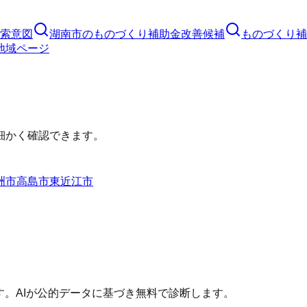
索意図
湖南市
の
ものづくり補助金
改善候補
ものづくり補
地域ページ
細かく確認できます。
洲市
高島市
東近江市
す。AIが公的データに基づき無料で診断します。