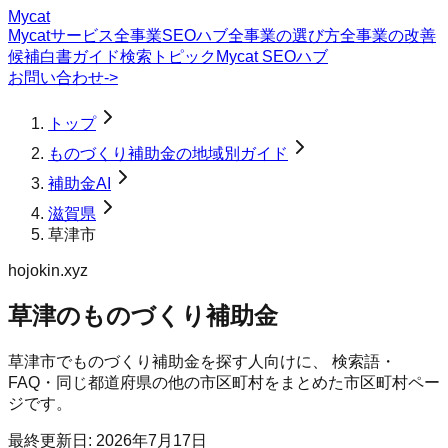
Mycat
Mycatサービス
全事業SEOハブ
全事業の選び方
全事業の改善
候補
白書
ガイド
検索トピック
Mycat SEOハブ
お問い合わせ
->
トップ
ものづくり補助金の地域別ガイド
補助金AI
滋賀県
草津市
hojokin.xyz
草津のものづくり補助金
草津市
で
ものづくり補助金
を探す人向けに、 検索語・
FAQ・同じ都道府県の他の市区町村をまとめた市区町村ペー
ジです。
最終更新日:
2026年7月17日