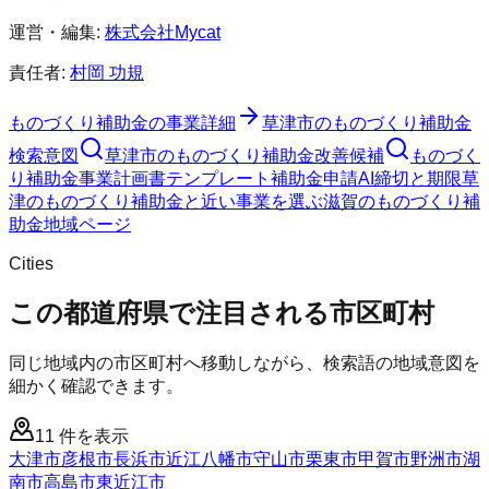
運営・編集:
株式会社Mycat
責任者:
村岡 功規
ものづくり補助金
の事業詳細
草津市
の
ものづくり補助金
検索意図
草津市
の
ものづくり補助金
改善候補
ものづく
り補助金
事業計画書テンプレート
補助金申請AI
締切と期限
草
津のものづくり補助金と近い事業を選ぶ
滋賀
の
ものづくり補
助金
地域ページ
Cities
この都道府県で注目される市区町村
同じ地域内の市区町村へ移動しながら、検索語の地域意図を
細かく確認できます。
11
件を表示
大津市
彦根市
長浜市
近江八幡市
守山市
栗東市
甲賀市
野洲市
湖
南市
高島市
東近江市