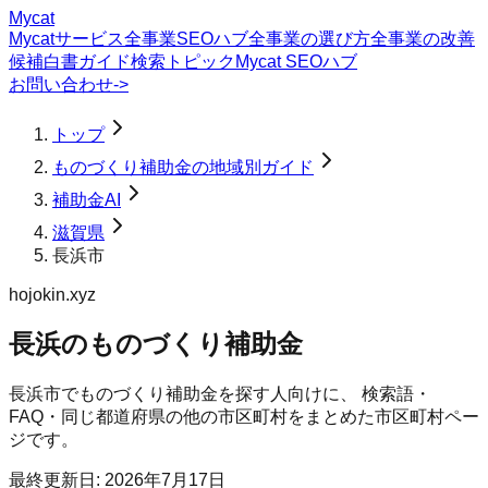
Mycat
Mycatサービス
全事業SEOハブ
全事業の選び方
全事業の改善
候補
白書
ガイド
検索トピック
Mycat SEOハブ
お問い合わせ
->
トップ
ものづくり補助金の地域別ガイド
補助金AI
滋賀県
長浜市
hojokin.xyz
長浜のものづくり補助金
長浜市
で
ものづくり補助金
を探す人向けに、 検索語・
FAQ・同じ都道府県の他の市区町村をまとめた市区町村ペー
ジです。
最終更新日:
2026年7月17日