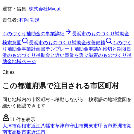
運営・編集:
株式会社Mycat
責任者:
村岡 功規
ものづくり補助金
の事業詳細
長浜市
の
ものづくり補助金
検索意図
長浜市
の
ものづくり補助金
改善候補
ものづく
り補助金
事業計画書テンプレート
補助金申請AI
締切と期限
長
浜のものづくり補助金と近い事業を選ぶ
滋賀
の
ものづくり補
助金
地域ページ
Cities
この都道府県で注目される市区町村
同じ地域内の市区町村へ移動しながら、検索語の地域意図を
細かく確認できます。
11
件を表示
大津市
彦根市
近江八幡市
草津市
守山市
栗東市
甲賀市
野洲市
湖
南市
高島市
東近江市