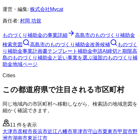
運営・編集:
株式会社Mycat
責任者:
村岡 功規
ものづくり補助金
の事業詳細
高島市
の
ものづくり補助金
検索意図
高島市
の
ものづくり補助金
改善候補
ものづく
り補助金
事業計画書テンプレート
補助金申請AI
締切と期限
高
島のものづくり補助金と近い事業を選ぶ
滋賀
の
ものづくり補
助金
地域ページ
Cities
この都道府県で注目される市区町村
同じ地域内の市区町村へ移動しながら、検索語の地域意図を
細かく確認できます。
11
件を表示
大津市
彦根市
長浜市
近江八幡市
草津市
守山市
栗東市
甲賀市
野
洲市
湖南市
東近江市