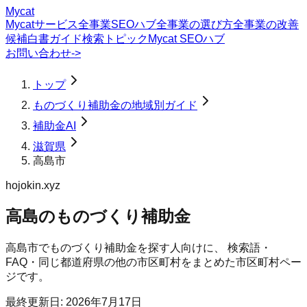
Mycat
Mycatサービス
全事業SEOハブ
全事業の選び方
全事業の改善
候補
白書
ガイド
検索トピック
Mycat SEOハブ
お問い合わせ
->
トップ
ものづくり補助金の地域別ガイド
補助金AI
滋賀県
高島市
hojokin.xyz
高島のものづくり補助金
高島市
で
ものづくり補助金
を探す人向けに、 検索語・
FAQ・同じ都道府県の他の市区町村をまとめた市区町村ペー
ジです。
最終更新日:
2026年7月17日