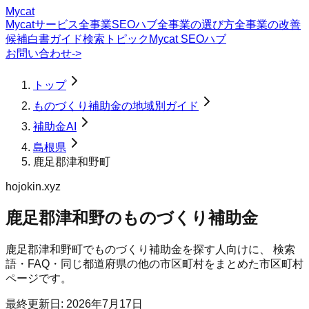
Mycat
Mycatサービス
全事業SEOハブ
全事業の選び方
全事業の改善
候補
白書
ガイド
検索トピック
Mycat SEOハブ
お問い合わせ
->
トップ
ものづくり補助金の地域別ガイド
補助金AI
島根県
鹿足郡津和野町
hojokin.xyz
鹿足郡津和野のものづくり補助金
鹿足郡津和野町
で
ものづくり補助金
を探す人向けに、 検索
語・FAQ・同じ都道府県の他の市区町村をまとめた市区町村
ページです。
最終更新日:
2026年7月17日