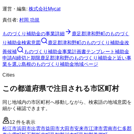
運営・編集:
株式会社Mycat
責任者:
村岡 功規
ものづくり補助金
の事業詳細
鹿足郡津和野町
の
ものづく
り補助金
検索意図
鹿足郡津和野町
の
ものづくり補助金
改
善候補
ものづくり補助金
事業計画書テンプレート
補助金
申請AI
締切と期限
鹿足郡津和野のものづくり補助金と近い事
業を選ぶ
島根
の
ものづくり補助金
地域ページ
Cities
この都道府県で注目される市区町村
同じ地域内の市区町村へ移動しながら、検索語の地域意図を
細かく確認できます。
12
件を表示
松江市
浜田市
出雲市
益田市
大田市
安来市
江津市
雲南市
仁多郡