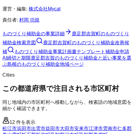
運営・編集:
株式会社Mycat
責任者:
村岡 功規
ものづくり補助金
の事業詳細
鹿足郡吉賀町
の
ものづくり
補助金
検索意図
鹿足郡吉賀町
の
ものづくり補助金
改善候
補
ものづくり補助金
事業計画書テンプレート
補助金申請
AI
締切と期限
鹿足郡吉賀のものづくり補助金と近い事業を選
ぶ
島根
の
ものづくり補助金
地域ページ
Cities
この都道府県で注目される市区町村
同じ地域内の市区町村へ移動しながら、検索語の地域意図を
細かく確認できます。
12
件を表示
松江市
浜田市
出雲市
益田市
大田市
安来市
江津市
雲南市
仁多郡