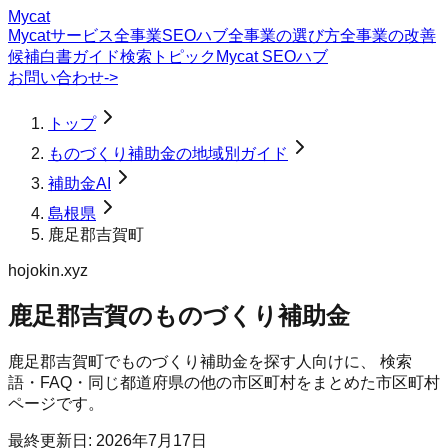
Mycat
Mycatサービス
全事業SEOハブ
全事業の選び方
全事業の改善
候補
白書
ガイド
検索トピック
Mycat SEOハブ
お問い合わせ
->
トップ
ものづくり補助金の地域別ガイド
補助金AI
島根県
鹿足郡吉賀町
hojokin.xyz
鹿足郡吉賀のものづくり補助金
鹿足郡吉賀町
で
ものづくり補助金
を探す人向けに、 検索
語・FAQ・同じ都道府県の他の市区町村をまとめた市区町村
ページです。
最終更新日:
2026年7月17日