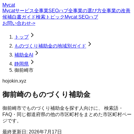
Mycat
Mycatサービス
全事業SEOハブ
全事業の選び方
全事業の改善
候補
白書
ガイド
検索トピック
Mycat SEOハブ
お問い合わせ
->
トップ
ものづくり補助金の地域別ガイド
補助金AI
静岡県
御前崎市
hojokin.xyz
御前崎のものづくり補助金
御前崎市
で
ものづくり補助金
を探す人向けに、 検索語・
FAQ・同じ都道府県の他の市区町村をまとめた市区町村ペー
ジです。
最終更新日:
2026年7月17日