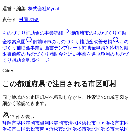
運営・編集:
株式会社Mycat
責任者:
村岡 功規
ものづくり補助金
の事業詳細
御前崎市
の
ものづくり補助
金
検索意図
御前崎市
の
ものづくり補助金
改善候補
もの
づくり補助金
事業計画書テンプレート
補助金申請AI
締切と期
限
御前崎のものづくり補助金と近い事業を選ぶ
静岡
の
ものづ
くり補助金
地域ページ
Cities
この都道府県で注目される市区町村
同じ地域内の市区町村へ移動しながら、検索語の地域意図を
細かく確認できます。
12
件を表示
静岡市葵区
静岡市駿河区
静岡市清水区
浜松市中区
浜松市東区
浜松市西区
浜松市南区
浜松市北区
浜松市浜北区
浜松市天竜区