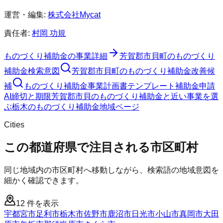
運営・編集:
株式会社Mycat
責任者:
村岡 功規
ものづくり補助金
の事業詳細
芳賀郡市貝町
の
ものづくり
補助金
検索意図
芳賀郡市貝町
の
ものづくり補助金
改善候
補
ものづくり補助金
事業計画書テンプレート
補助金申請
AI
締切と期限
芳賀郡市貝のものづくり補助金と近い事業を選
ぶ
栃木
の
ものづくり補助金
地域ページ
Cities
この都道府県で注目される市区町村
同じ地域内の市区町村へ移動しながら、検索語の地域意図を
細かく確認できます。
12
件を表示
宇都宮市
足利市
栃木市
佐野市
鹿沼市
日光市
小山市
真岡市
大田