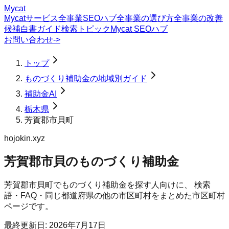
Mycat
Mycatサービス
全事業SEOハブ
全事業の選び方
全事業の改善
候補
白書
ガイド
検索トピック
Mycat SEOハブ
お問い合わせ
->
トップ
ものづくり補助金の地域別ガイド
補助金AI
栃木県
芳賀郡市貝町
hojokin.xyz
芳賀郡市貝のものづくり補助金
芳賀郡市貝町
で
ものづくり補助金
を探す人向けに、 検索
語・FAQ・同じ都道府県の他の市区町村をまとめた市区町村
ページです。
最終更新日:
2026年7月17日