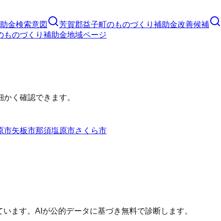
助金
検索意図
芳賀郡益子町
の
ものづくり補助金
改善候補
の
ものづくり補助金
地域ページ
細かく確認できます。
原市
矢板市
那須塩原市
さくら市
ています。AIが公的データに基づき無料で診断します。