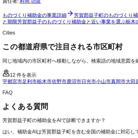
責任者:
村岡 功規
ものづくり補助金
の事業詳細
芳賀郡益子町
の
ものづくり補
と期限
芳賀郡益子のものづくり補助金と近い事業を選ぶ
栃木
Cities
この都道府県で注目される市区町村
同じ地域内の市区町村へ移動しながら、検索語の地域意図を
12
件を表示
宇都宮市
足利市
栃木市
佐野市
鹿沼市
日光市
小山市
真岡市
大田
FAQ
よくある質問
芳賀郡益子町の補助金をAIで診断できますか？
はい、補助金AIは芳賀郡益子町を含む全国の補助金に対応し