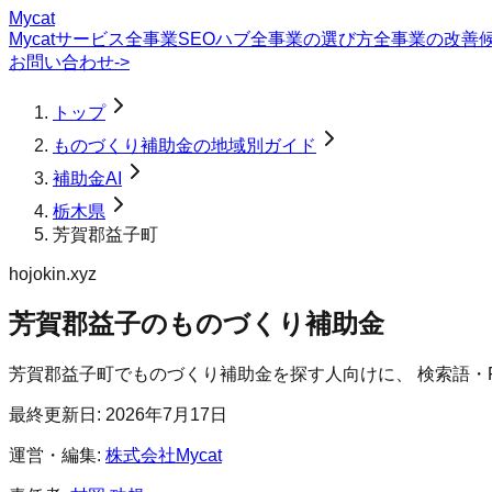
Mycat
Mycatサービス
全事業SEOハブ
全事業の選び方
全事業の改善
お問い合わせ
->
トップ
ものづくり補助金の地域別ガイド
補助金AI
栃木県
芳賀郡益子町
hojokin.xyz
芳賀郡益子のものづくり補助金
芳賀郡益子町
で
ものづくり補助金
を探す人向けに、 検索語・
最終更新日:
2026年7月17日
運営・編集:
株式会社Mycat