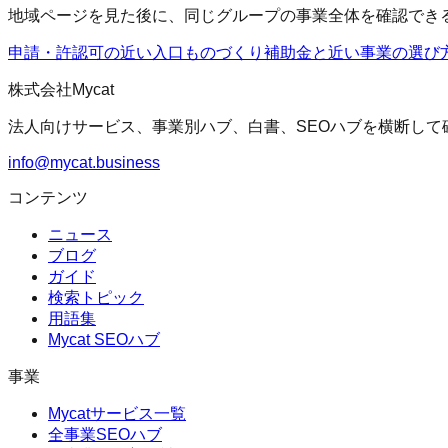
地域ページを見た後に、同じグループの事業全体を確認でき
申請・許認可の近い入口
ものづくり補助金
と近い事業の選び
株式会社Mycat
法人向けサービス、事業別ハブ、白書、SEOハブを横断して
info@mycat.business
コンテンツ
ニュース
ブログ
ガイド
検索トピック
用語集
Mycat SEOハブ
事業
Mycatサービス一覧
全事業SEOハブ