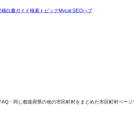
候補
白書
ガイド
検索トピック
Mycat SEOハブ
FAQ・同じ都道府県の他の市区町村をまとめた市区町村ページ