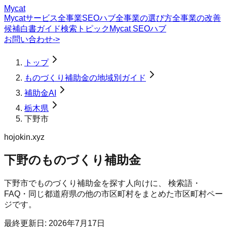
Mycat
Mycatサービス
全事業SEOハブ
全事業の選び方
全事業の改善
候補
白書
ガイド
検索トピック
Mycat SEOハブ
お問い合わせ
->
トップ
ものづくり補助金の地域別ガイド
補助金AI
栃木県
下野市
hojokin.xyz
下野のものづくり補助金
下野市
で
ものづくり補助金
を探す人向けに、 検索語・
FAQ・同じ都道府県の他の市区町村をまとめた市区町村ペー
ジです。
最終更新日:
2026年7月17日