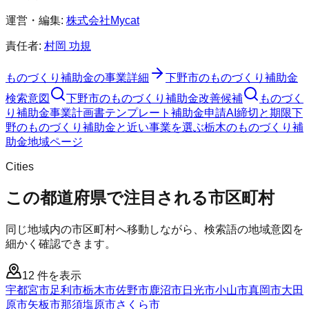
運営・編集:
株式会社Mycat
責任者:
村岡 功規
ものづくり補助金
の事業詳細
下野市
の
ものづくり補助金
検索意図
下野市
の
ものづくり補助金
改善候補
ものづく
り補助金
事業計画書テンプレート
補助金申請AI
締切と期限
下
野のものづくり補助金と近い事業を選ぶ
栃木
の
ものづくり補
助金
地域ページ
Cities
この都道府県で注目される市区町村
同じ地域内の市区町村へ移動しながら、検索語の地域意図を
細かく確認できます。
12
件を表示
宇都宮市
足利市
栃木市
佐野市
鹿沼市
日光市
小山市
真岡市
大田
原市
矢板市
那須塩原市
さくら市