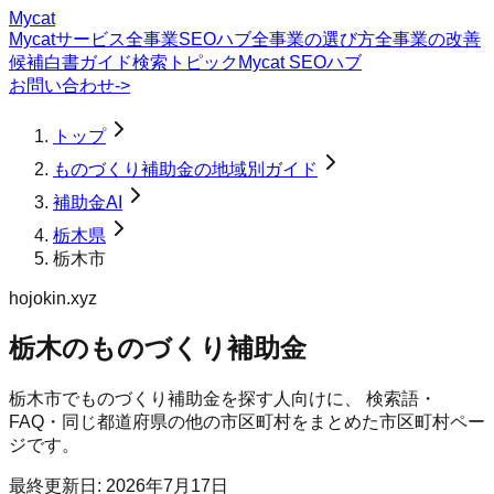
Mycat
Mycatサービス
全事業SEOハブ
全事業の選び方
全事業の改善
候補
白書
ガイド
検索トピック
Mycat SEOハブ
お問い合わせ
->
トップ
ものづくり補助金の地域別ガイド
補助金AI
栃木県
栃木市
hojokin.xyz
栃木のものづくり補助金
栃木市
で
ものづくり補助金
を探す人向けに、 検索語・
FAQ・同じ都道府県の他の市区町村をまとめた市区町村ペー
ジです。
最終更新日:
2026年7月17日