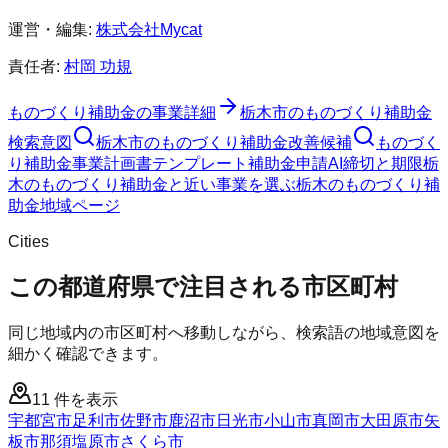
運営・編集:
株式会社Mycat
責任者:
村岡 功規
ものづくり補助金
の事業詳細
栃木市
の
ものづくり補助金
検索意図
栃木市
の
ものづくり補助金
改善候補
ものづく
り補助金
事業計画書テンプレート
補助金申請AI
締切と期限
栃
木のものづくり補助金と近い事業を選ぶ
栃木
の
ものづくり補
助金
地域ページ
Cities
この都道府県で注目される市区町村
同じ地域内の市区町村へ移動しながら、検索語の地域意図を
細かく確認できます。
11
件を表示
宇都宮市
足利市
佐野市
鹿沼市
日光市
小山市
真岡市
大田原市
矢
板市
那須塩原市
さくら市