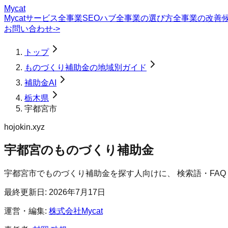
Mycat
Mycatサービス
全事業SEOハブ
全事業の選び方
全事業の改善
お問い合わせ
->
トップ
ものづくり補助金の地域別ガイド
補助金AI
栃木県
宇都宮市
hojokin.xyz
宇都宮のものづくり補助金
宇都宮市
で
ものづくり補助金
を探す人向けに、 検索語・FA
最終更新日:
2026年7月17日
運営・編集:
株式会社Mycat