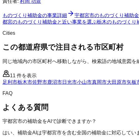
責任者:
村岡 功規
ものづくり補助金
の事業詳細
宇都宮市
の
ものづくり補助金
都宮のものづくり補助金と近い事業を選ぶ
栃木
の
ものづくり
Cities
この都道府県で注目される市区町村
同じ地域内の市区町村へ移動しながら、検索語の地域意図を
11
件を表示
足利市
栃木市
佐野市
鹿沼市
日光市
小山市
真岡市
大田原市
矢板
FAQ
よくある質問
宇都宮市の補助金をAIで診断できますか？
はい、補助金AIは宇都宮市を含む全国の補助金に対応してい