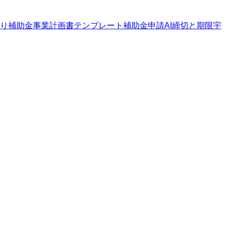
り補助金
事業計画書テンプレート
補助金申請AI
締切と期限
宇