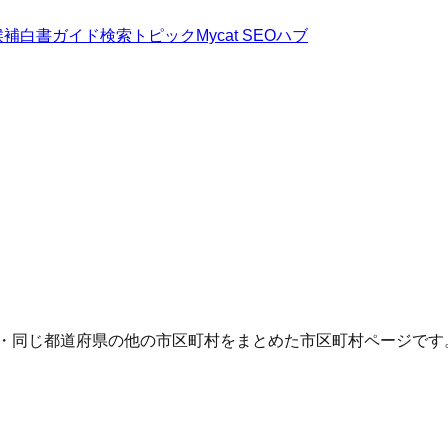
候補
白書
ガイド
検索トピック
Mycat SEOハブ
Q・同じ都道府県の他の市区町村をまとめた市区町村ページです