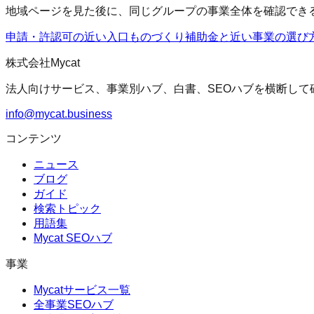
地域ページを見た後に、同じグループの事業全体を確認でき
申請・許認可の近い入口
ものづくり補助金
と近い事業の選び
株式会社Mycat
法人向けサービス、事業別ハブ、白書、SEOハブを横断して
info@mycat.business
コンテンツ
ニュース
ブログ
ガイド
検索トピック
用語集
Mycat SEOハブ
事業
Mycatサービス一覧
全事業SEOハブ