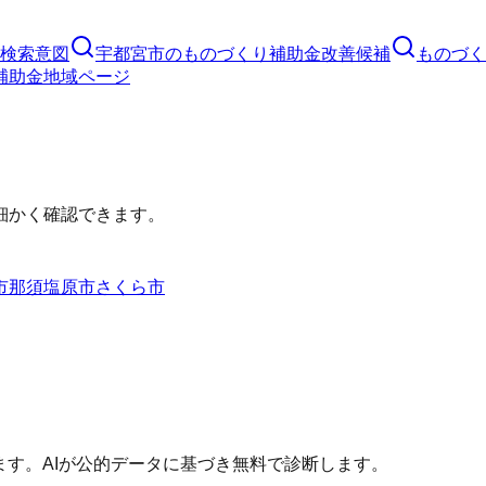
検索意図
宇都宮市
の
ものづくり補助金
改善候補
ものづく
補助金
地域ページ
細かく確認できます。
市
那須塩原市
さくら市
ます。AIが公的データに基づき無料で診断します。