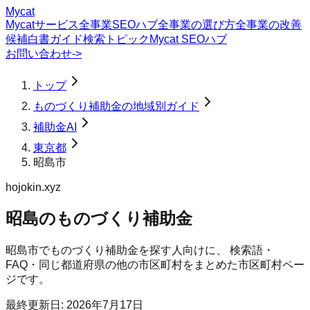
Mycat
Mycatサービス
全事業SEOハブ
全事業の選び方
全事業の改善
候補
白書
ガイド
検索トピック
Mycat SEOハブ
お問い合わせ
->
トップ
ものづくり補助金の地域別ガイド
補助金AI
東京都
昭島市
hojokin.xyz
昭島のものづくり補助金
昭島市
で
ものづくり補助金
を探す人向けに、 検索語・
FAQ・同じ都道府県の他の市区町村をまとめた市区町村ペー
ジです。
最終更新日:
2026年7月17日