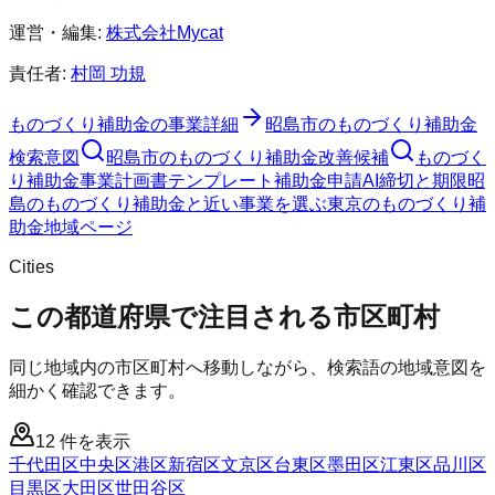
運営・編集:
株式会社Mycat
責任者:
村岡 功規
ものづくり補助金
の事業詳細
昭島市
の
ものづくり補助金
検索意図
昭島市
の
ものづくり補助金
改善候補
ものづく
り補助金
事業計画書テンプレート
補助金申請AI
締切と期限
昭
島のものづくり補助金と近い事業を選ぶ
東京
の
ものづくり補
助金
地域ページ
Cities
この都道府県で注目される市区町村
同じ地域内の市区町村へ移動しながら、検索語の地域意図を
細かく確認できます。
12
件を表示
千代田区
中央区
港区
新宿区
文京区
台東区
墨田区
江東区
品川区
目黒区
大田区
世田谷区