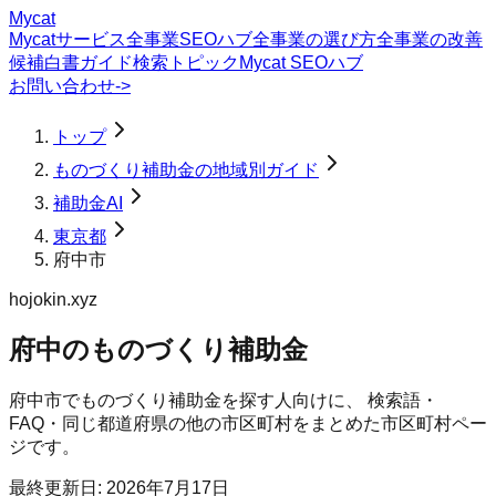
Mycat
Mycatサービス
全事業SEOハブ
全事業の選び方
全事業の改善
候補
白書
ガイド
検索トピック
Mycat SEOハブ
お問い合わせ
->
トップ
ものづくり補助金の地域別ガイド
補助金AI
東京都
府中市
hojokin.xyz
府中のものづくり補助金
府中市
で
ものづくり補助金
を探す人向けに、 検索語・
FAQ・同じ都道府県の他の市区町村をまとめた市区町村ペー
ジです。
最終更新日:
2026年7月17日