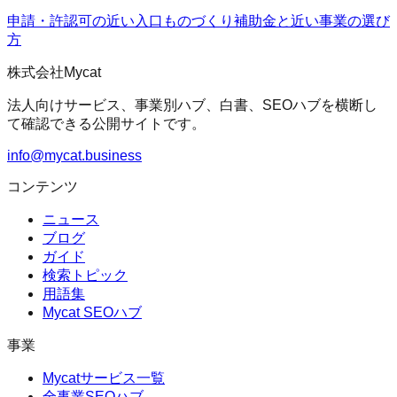
申請・許認可の近い入口
ものづくり補助金
と近い事業の選び
方
株式会社Mycat
法人向けサービス、事業別ハブ、白書、SEOハブを横断し
て確認できる公開サイトです。
info@mycat.business
コンテンツ
ニュース
ブログ
ガイド
検索トピック
用語集
Mycat SEOハブ
事業
Mycatサービス一覧
全事業SEOハブ