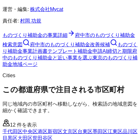
運営・編集:
株式会社Mycat
責任者:
村岡 功規
ものづくり補助金
の事業詳細
府中市
の
ものづくり補助金
検索意図
府中市
の
ものづくり補助金
改善候補
ものづく
り補助金
事業計画書テンプレート
補助金申請AI
締切と期限
府
中のものづくり補助金と近い事業を選ぶ
東京
の
ものづくり補
助金
地域ページ
Cities
この都道府県で注目される市区町村
同じ地域内の市区町村へ移動しながら、検索語の地域意図を
細かく確認できます。
12
件を表示
千代田区
中央区
港区
新宿区
文京区
台東区
墨田区
江東区
品川区
目黒区
大田区
世田谷区