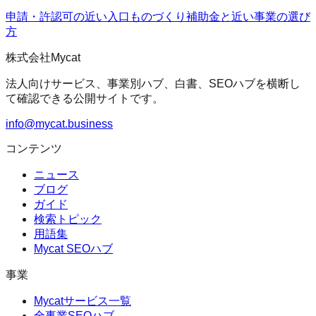
申請・許認可の近い入口
ものづくり補助金
と近い事業の選び
方
株式会社Mycat
法人向けサービス、事業別ハブ、白書、SEOハブを横断し
て確認できる公開サイトです。
info@mycat.business
コンテンツ
ニュース
ブログ
ガイド
検索トピック
用語集
Mycat SEOハブ
事業
Mycatサービス一覧
全事業SEOハブ