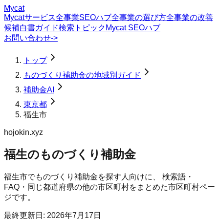
Mycat
Mycatサービス
全事業SEOハブ
全事業の選び方
全事業の改善
候補
白書
ガイド
検索トピック
Mycat SEOハブ
お問い合わせ
->
トップ
ものづくり補助金の地域別ガイド
補助金AI
東京都
福生市
hojokin.xyz
福生のものづくり補助金
福生市
で
ものづくり補助金
を探す人向けに、 検索語・
FAQ・同じ都道府県の他の市区町村をまとめた市区町村ペー
ジです。
最終更新日:
2026年7月17日