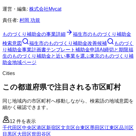
運営・編集:
株式会社Mycat
責任者:
村岡 功規
ものづくり補助金
の事業詳細
福生市
の
ものづくり補助金
検索意図
福生市
の
ものづくり補助金
改善候補
ものづく
り補助金
事業計画書テンプレート
補助金申請AI
締切と期限
福
生のものづくり補助金と近い事業を選ぶ
東京
の
ものづくり補
助金
地域ページ
Cities
この都道府県で注目される市区町村
同じ地域内の市区町村へ移動しながら、検索語の地域意図を
細かく確認できます。
12
件を表示
千代田区
中央区
港区
新宿区
文京区
台東区
墨田区
江東区
品川区
目黒区
大田区
世田谷区