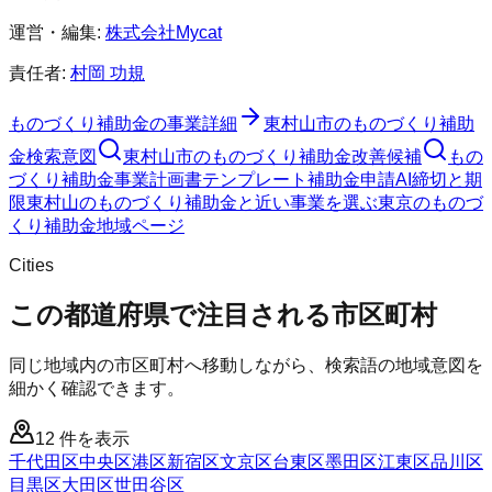
運営・編集:
株式会社Mycat
責任者:
村岡 功規
ものづくり補助金
の事業詳細
東村山市
の
ものづくり補助
金
検索意図
東村山市
の
ものづくり補助金
改善候補
もの
づくり補助金
事業計画書テンプレート
補助金申請AI
締切と期
限
東村山のものづくり補助金と近い事業を選ぶ
東京
の
ものづ
くり補助金
地域ページ
Cities
この都道府県で注目される市区町村
同じ地域内の市区町村へ移動しながら、検索語の地域意図を
細かく確認できます。
12
件を表示
千代田区
中央区
港区
新宿区
文京区
台東区
墨田区
江東区
品川区
目黒区
大田区
世田谷区