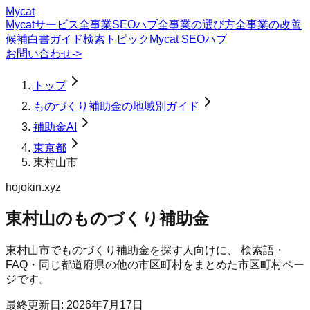
Mycat
Mycatサービス
全事業SEOハブ
全事業の選び方
全事業の改善
候補
白書
ガイド
検索トピック
Mycat SEOハブ
お問い合わせ
->
トップ
ものづくり補助金の地域別ガイド
補助金AI
東京都
東村山市
hojokin.xyz
東村山のものづくり補助金
東村山市
で
ものづくり補助金
を探す人向けに、 検索語・
FAQ・同じ都道府県の他の市区町村をまとめた市区町村ペー
ジです。
最終更新日:
2026年7月17日