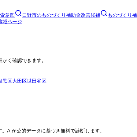
索意図
日野市
の
ものづくり補助金
改善候補
ものづくり補
地域ページ
細かく確認できます。
目黒区
大田区
世田谷区
す。AIが公的データに基づき無料で診断します。