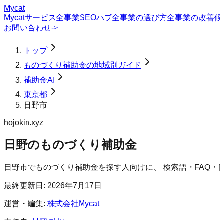
Mycat
Mycatサービス
全事業SEOハブ
全事業の選び方
全事業の改善
お問い合わせ
->
トップ
ものづくり補助金の地域別ガイド
補助金AI
東京都
日野市
hojokin.xyz
日野のものづくり補助金
日野市
で
ものづくり補助金
を探す人向けに、 検索語・FAQ
最終更新日:
2026年7月17日
運営・編集:
株式会社Mycat