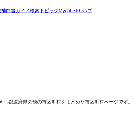
候補
白書
ガイド
検索トピック
Mycat SEOハブ
・同じ都道府県の他の市区町村をまとめた市区町村ページです。