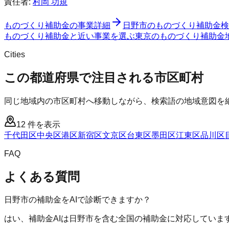
責任者:
村岡 功規
ものづくり補助金
の事業詳細
日野市
の
ものづくり補助金
検
ものづくり補助金と近い事業を選ぶ
東京
の
ものづくり補助金
Cities
この都道府県で注目される市区町村
同じ地域内の市区町村へ移動しながら、検索語の地域意図を
12
件を表示
千代田区
中央区
港区
新宿区
文京区
台東区
墨田区
江東区
品川区
FAQ
よくある質問
日野市の補助金をAIで診断できますか？
はい、補助金AIは日野市を含む全国の補助金に対応していま