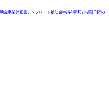
助金
事業計画書テンプレート
補助金申請AI
締切と期限
日野の