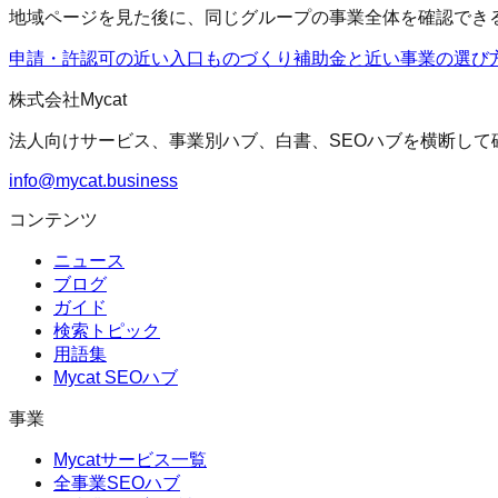
地域ページを見た後に、同じグループの事業全体を確認でき
申請・許認可の近い入口
ものづくり補助金
と近い事業の選び
株式会社Mycat
法人向けサービス、事業別ハブ、白書、SEOハブを横断して
info@mycat.business
コンテンツ
ニュース
ブログ
ガイド
検索トピック
用語集
Mycat SEOハブ
事業
Mycatサービス一覧
全事業SEOハブ