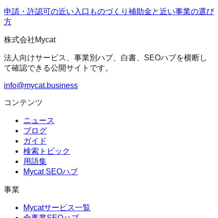
申請・許認可の近い入口
ものづくり補助金
と近い事業の選び
方
株式会社Mycat
法人向けサービス、事業別ハブ、白書、SEOハブを横断し
て確認できる公開サイトです。
info@mycat.business
コンテンツ
ニュース
ブログ
ガイド
検索トピック
用語集
Mycat SEOハブ
事業
Mycatサービス一覧
全事業SEOハブ