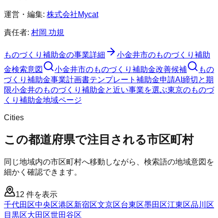
運営・編集:
株式会社Mycat
責任者:
村岡 功規
ものづくり補助金
の事業詳細
小金井市
の
ものづくり補助
金
検索意図
小金井市
の
ものづくり補助金
改善候補
もの
づくり補助金
事業計画書テンプレート
補助金申請AI
締切と期
限
小金井のものづくり補助金と近い事業を選ぶ
東京
の
ものづ
くり補助金
地域ページ
Cities
この都道府県で注目される市区町村
同じ地域内の市区町村へ移動しながら、検索語の地域意図を
細かく確認できます。
12
件を表示
千代田区
中央区
港区
新宿区
文京区
台東区
墨田区
江東区
品川区
目黒区
大田区
世田谷区