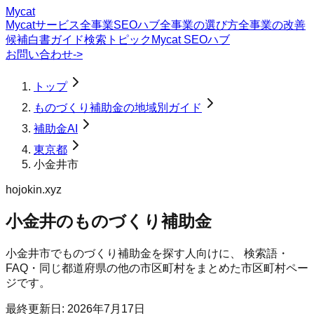
Mycat
Mycatサービス
全事業SEOハブ
全事業の選び方
全事業の改善
候補
白書
ガイド
検索トピック
Mycat SEOハブ
お問い合わせ
->
トップ
ものづくり補助金の地域別ガイド
補助金AI
東京都
小金井市
hojokin.xyz
小金井のものづくり補助金
小金井市
で
ものづくり補助金
を探す人向けに、 検索語・
FAQ・同じ都道府県の他の市区町村をまとめた市区町村ペー
ジです。
最終更新日:
2026年7月17日