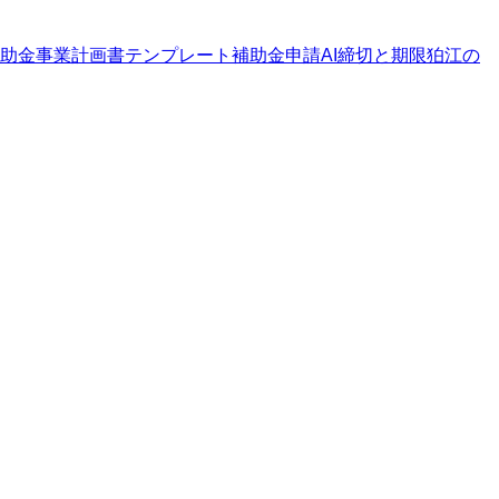
助金
事業計画書テンプレート
補助金申請AI
締切と期限
狛江の