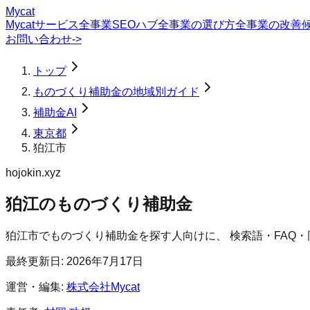
Mycat
Mycatサービス
全事業SEOハブ
全事業の選び方
全事業の改善
お問い合わせ
->
トップ
ものづくり補助金の地域別ガイド
補助金AI
東京都
狛江市
hojokin.xyz
狛江のものづくり補助金
狛江市
で
ものづくり補助金
を探す人向けに、 検索語・FAQ
最終更新日:
2026年7月17日
運営・編集:
株式会社Mycat