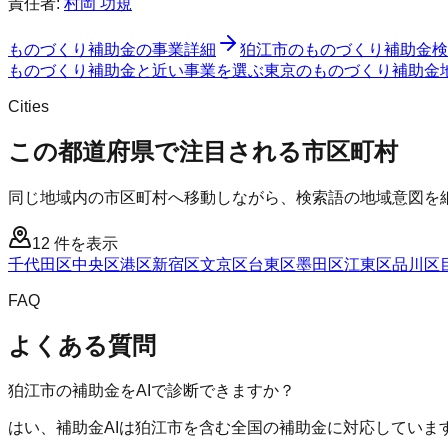
責任者:
村岡 功規
ものづくり補助金
の事業詳細
狛江市
の
ものづくり補助金
検
ものづくり補助金と近い事業を選ぶ
東京
の
ものづくり補助金
Cities
この都道府県で注目される市区町村
同じ地域内の市区町村へ移動しながら、検索語の地域意図を
12
件を表示
千代田区
中央区
港区
新宿区
文京区
台東区
墨田区
江東区
品川区
FAQ
よくある質問
狛江市の補助金をAIで診断できますか？
はい、補助金AIは狛江市を含む全国の補助金に対応していま