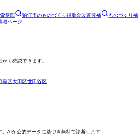
索意図
狛江市
の
ものづくり補助金
改善候補
ものづくり補
地域ページ
細かく確認できます。
目黒区
大田区
世田谷区
す。AIが公的データに基づき無料で診断します。