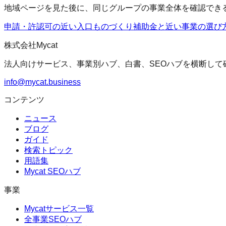
地域ページを見た後に、同じグループの事業全体を確認でき
申請・許認可の近い入口
ものづくり補助金
と近い事業の選び
株式会社Mycat
法人向けサービス、事業別ハブ、白書、SEOハブを横断して
info@mycat.business
コンテンツ
ニュース
ブログ
ガイド
検索トピック
用語集
Mycat SEOハブ
事業
Mycatサービス一覧
全事業SEOハブ