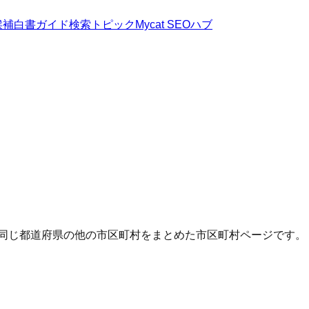
候補
白書
ガイド
検索トピック
Mycat SEOハブ
・同じ都道府県の他の市区町村をまとめた市区町村ページです。