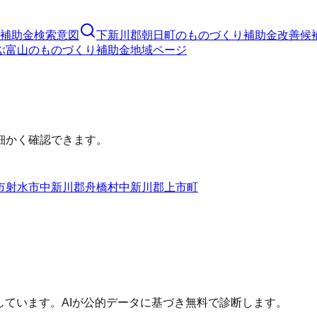
補助金
検索意図
下新川郡朝日町
の
ものづくり補助金
改善候
ぶ
富山
の
ものづくり補助金
地域ページ
細かく確認できます。
市
射水市
中新川郡舟橋村
中新川郡上市町
しています。AIが公的データに基づき無料で診断します。