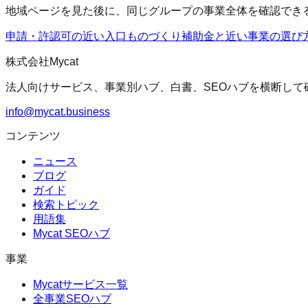
地域ページを見た後に、同じグループの事業全体を確認でき
申請・許認可の近い入口
ものづくり補助金
と近い事業の選び
株式会社Mycat
法人向けサービス、事業別ハブ、白書、SEOハブを横断して
info@mycat.business
コンテンツ
ニュース
ブログ
ガイド
検索トピック
用語集
Mycat SEOハブ
事業
Mycatサービス一覧
全事業SEOハブ