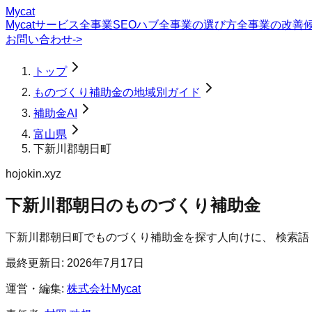
Mycat
Mycatサービス
全事業SEOハブ
全事業の選び方
全事業の改善
お問い合わせ
->
トップ
ものづくり補助金の地域別ガイド
補助金AI
富山県
下新川郡朝日町
hojokin.xyz
下新川郡朝日のものづくり補助金
下新川郡朝日町
で
ものづくり補助金
を探す人向けに、 検索
最終更新日:
2026年7月17日
運営・編集:
株式会社Mycat