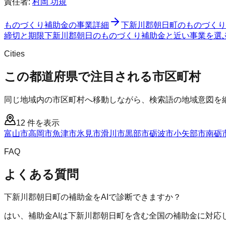
責任者:
村岡 功規
ものづくり補助金
の事業詳細
下新川郡朝日町
の
ものづくり
締切と期限
下新川郡朝日のものづくり補助金と近い事業を選
Cities
この都道府県で注目される市区町村
同じ地域内の市区町村へ移動しながら、検索語の地域意図を
12
件を表示
富山市
高岡市
魚津市
氷見市
滑川市
黒部市
砺波市
小矢部市
南砺
FAQ
よくある質問
下新川郡朝日町の補助金をAIで診断できますか？
はい、補助金AIは下新川郡朝日町を含む全国の補助金に対応