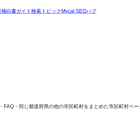
候補
白書
ガイド
検索トピック
Mycat SEOハブ
語・FAQ・同じ都道府県の他の市区町村をまとめた市区町村ペー