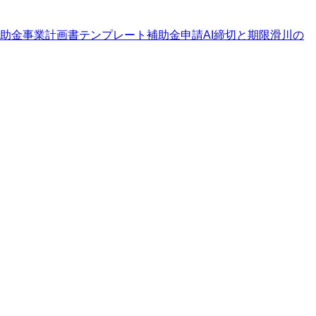
助金
事業計画書テンプレート
補助金申請AI
締切と期限
滑川の