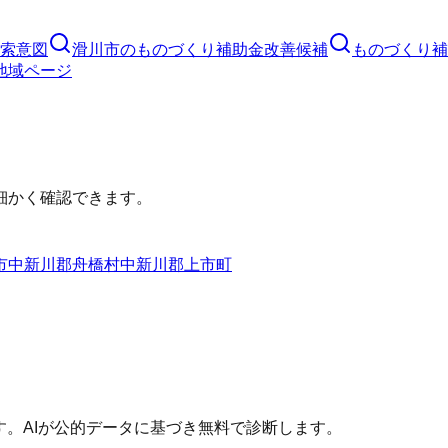
索意図
滑川市
の
ものづくり補助金
改善候補
ものづくり補
地域ページ
細かく確認できます。
市
中新川郡舟橋村
中新川郡上市町
す。AIが公的データに基づき無料で診断します。