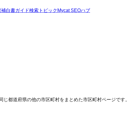
候補
白書
ガイド
検索トピック
Mycat SEOハブ
・同じ都道府県の他の市区町村をまとめた市区町村ページです。