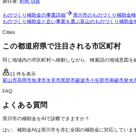
責任者:
村岡 功規
ものづくり補助金
の事業詳細
滑川市
の
ものづくり補助金
検
ものづくり補助金と近い事業を選ぶ
富山
の
ものづくり補助金
Cities
この都道府県で注目される市区町村
同じ地域内の市区町村へ移動しながら、検索語の地域意図を
11
件を表示
富山市
高岡市
魚津市
氷見市
黒部市
砺波市
小矢部市
南砺市
射水
FAQ
よくある質問
滑川市の補助金をAIで診断できますか？
はい、補助金AIは滑川市を含む全国の補助金に対応していま