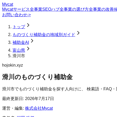
Mycat
Mycatサービス
全事業SEOハブ
全事業の選び方
全事業の改善
お問い合わせ
->
トップ
ものづくり補助金の地域別ガイド
補助金AI
富山県
滑川市
hojokin.xyz
滑川のものづくり補助金
滑川市
で
ものづくり補助金
を探す人向けに、 検索語・FAQ
最終更新日:
2026年7月17日
運営・編集:
株式会社Mycat