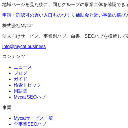
地域ページを見た後に、同じグループの事業全体を確認でき
申請・許認可の近い入口
ものづくり補助金
と近い事業の選び
株式会社Mycat
法人向けサービス、事業別ハブ、白書、SEOハブを横断して
info@mycat.business
コンテンツ
ニュース
ブログ
ガイド
検索トピック
用語集
Mycat SEOハブ
事業
Mycatサービス一覧
全事業SEOハブ