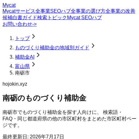
Mycat
Mycatサービス
全事業SEOハブ
全事業の選び方
全事業の改善
候補
白書
ガイド
検索トピック
Mycat SEOハブ
お問い合わせ
->
トップ
ものづくり補助金の地域別ガイド
補助金AI
富山県
南砺市
hojokin.xyz
南砺のものづくり補助金
南砺市
で
ものづくり補助金
を探す人向けに、 検索語・
FAQ・同じ都道府県の他の市区町村をまとめた市区町村ペー
ジです。
最終更新日:
2026年7月17日