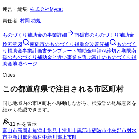
運営・編集:
株式会社Mycat
責任者:
村岡 功規
ものづくり補助金
の事業詳細
南砺市
の
ものづくり補助金
検索意図
南砺市
の
ものづくり補助金
改善候補
ものづく
り補助金
事業計画書テンプレート
補助金申請AI
締切と期限
南
砺のものづくり補助金と近い事業を選ぶ
富山
の
ものづくり補
助金
地域ページ
Cities
この都道府県で注目される市区町村
同じ地域内の市区町村へ移動しながら、検索語の地域意図を
細かく確認できます。
11
件を表示
富山市
高岡市
魚津市
氷見市
滑川市
黒部市
砺波市
小矢部市
射水
市
中新川郡舟橋村
中新川郡上市町