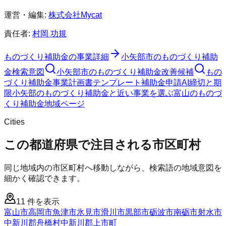
運営・編集:
株式会社Mycat
責任者:
村岡 功規
ものづくり補助金
の事業詳細
小矢部市
の
ものづくり補助
金
検索意図
小矢部市
の
ものづくり補助金
改善候補
もの
づくり補助金
事業計画書テンプレート
補助金申請AI
締切と期
限
小矢部のものづくり補助金と近い事業を選ぶ
富山
の
ものづ
くり補助金
地域ページ
Cities
この都道府県で注目される市区町村
同じ地域内の市区町村へ移動しながら、検索語の地域意図を
細かく確認できます。
11
件を表示
富山市
高岡市
魚津市
氷見市
滑川市
黒部市
砺波市
南砺市
射水市
中新川郡舟橋村
中新川郡上市町