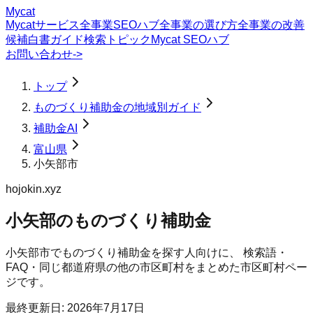
Mycat
Mycatサービス
全事業SEOハブ
全事業の選び方
全事業の改善
候補
白書
ガイド
検索トピック
Mycat SEOハブ
お問い合わせ
->
トップ
ものづくり補助金の地域別ガイド
補助金AI
富山県
小矢部市
hojokin.xyz
小矢部のものづくり補助金
小矢部市
で
ものづくり補助金
を探す人向けに、 検索語・
FAQ・同じ都道府県の他の市区町村をまとめた市区町村ペー
ジです。
最終更新日:
2026年7月17日