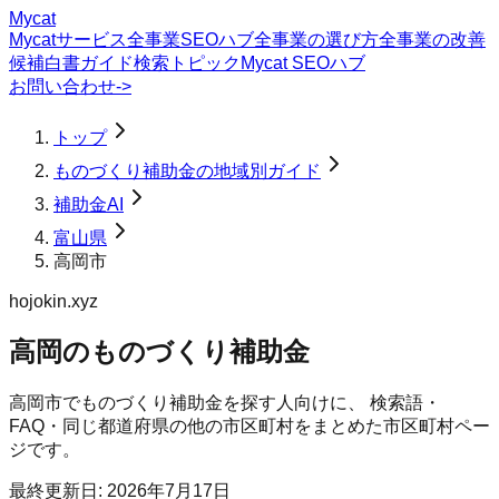
Mycat
Mycatサービス
全事業SEOハブ
全事業の選び方
全事業の改善
候補
白書
ガイド
検索トピック
Mycat SEOハブ
お問い合わせ
->
トップ
ものづくり補助金の地域別ガイド
補助金AI
富山県
高岡市
hojokin.xyz
高岡のものづくり補助金
高岡市
で
ものづくり補助金
を探す人向けに、 検索語・
FAQ・同じ都道府県の他の市区町村をまとめた市区町村ペー
ジです。
最終更新日:
2026年7月17日