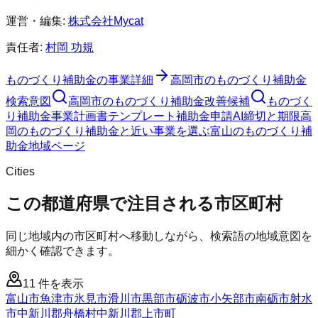
運営・編集:
株式会社Mycat
責任者:
村岡 功規
ものづくり補助金
の事業詳細
高岡市
の
ものづくり補助金
検索意図
高岡市
の
ものづくり補助金
改善候補
ものづく
り補助金
事業計画書テンプレート
補助金申請AI
締切と期限
高
岡のものづくり補助金と近い事業を選ぶ
富山
の
ものづくり補
助金
地域ページ
Cities
この都道府県で注目される市区町村
同じ地域内の市区町村へ移動しながら、検索語の地域意図を
細かく確認できます。
11
件を表示
富山市
魚津市
氷見市
滑川市
黒部市
砺波市
小矢部市
南砺市
射水
市
中新川郡舟橋村
中新川郡上市町