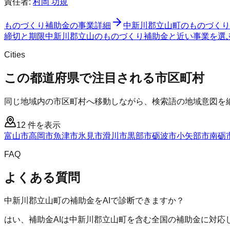
責任者:
村岡 功規
ものづくり補助金
の事業詳細
中新川郡立山町
の
ものづくり
締切と期限
中新川郡立山のものづくり補助金と近い事業を選
Cities
この都道府県で注目される市区町村
同じ地域内の市区町村へ移動しながら、検索語の地域意図を
12
件を表示
富山市
高岡市
魚津市
氷見市
滑川市
黒部市
砺波市
小矢部市
南砺
FAQ
よくある質問
中新川郡立山町の補助金をAIで診断できますか？
はい、補助金AIは中新川郡立山町を含む全国の補助金に対応