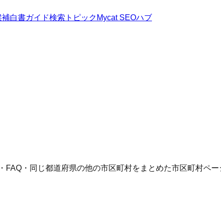
候補
白書
ガイド
検索トピック
Mycat SEOハブ
語・FAQ・同じ都道府県の他の市区町村をまとめた市区町村ペー