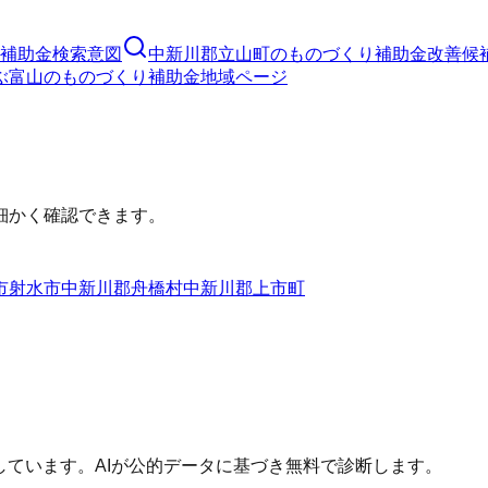
補助金
検索意図
中新川郡立山町
の
ものづくり補助金
改善候
ぶ
富山
の
ものづくり補助金
地域ページ
細かく確認できます。
市
射水市
中新川郡舟橋村
中新川郡上市町
しています。AIが公的データに基づき無料で診断します。