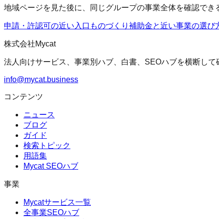
地域ページを見た後に、同じグループの事業全体を確認でき
申請・許認可の近い入口
ものづくり補助金
と近い事業の選び
株式会社Mycat
法人向けサービス、事業別ハブ、白書、SEOハブを横断して
info@mycat.business
コンテンツ
ニュース
ブログ
ガイド
検索トピック
用語集
Mycat SEOハブ
事業
Mycatサービス一覧
全事業SEOハブ