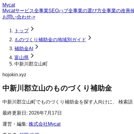
Mycat
Mycatサービス
全事業SEOハブ
全事業の選び方
全事業の改善
お問い合わせ
->
トップ
ものづくり補助金の地域別ガイド
補助金AI
富山県
中新川郡立山町
hojokin.xyz
中新川郡立山のものづくり補助金
中新川郡立山町
で
ものづくり補助金
を探す人向けに、 検索
最終更新日:
2026年7月17日
運営・編集:
株式会社Mycat