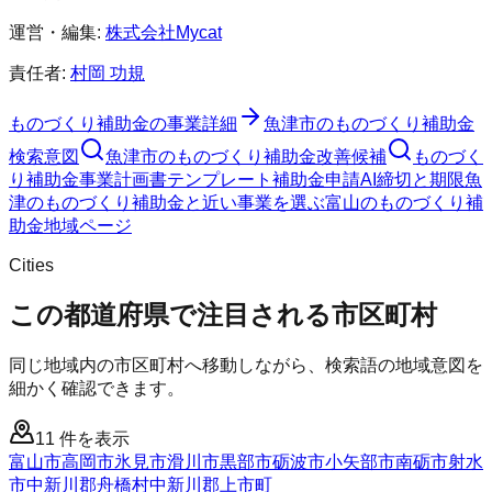
運営・編集:
株式会社Mycat
責任者:
村岡 功規
ものづくり補助金
の事業詳細
魚津市
の
ものづくり補助金
検索意図
魚津市
の
ものづくり補助金
改善候補
ものづく
り補助金
事業計画書テンプレート
補助金申請AI
締切と期限
魚
津のものづくり補助金と近い事業を選ぶ
富山
の
ものづくり補
助金
地域ページ
Cities
この都道府県で注目される市区町村
同じ地域内の市区町村へ移動しながら、検索語の地域意図を
細かく確認できます。
11
件を表示
富山市
高岡市
氷見市
滑川市
黒部市
砺波市
小矢部市
南砺市
射水
市
中新川郡舟橋村
中新川郡上市町