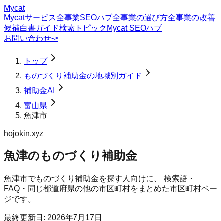
Mycat
Mycatサービス
全事業SEOハブ
全事業の選び方
全事業の改善
候補
白書
ガイド
検索トピック
Mycat SEOハブ
お問い合わせ
->
トップ
ものづくり補助金の地域別ガイド
補助金AI
富山県
魚津市
hojokin.xyz
魚津のものづくり補助金
魚津市
で
ものづくり補助金
を探す人向けに、 検索語・
FAQ・同じ都道府県の他の市区町村をまとめた市区町村ペー
ジです。
最終更新日:
2026年7月17日