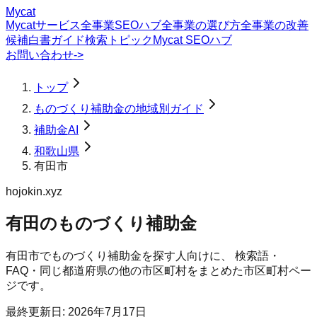
Mycat
Mycatサービス
全事業SEOハブ
全事業の選び方
全事業の改善
候補
白書
ガイド
検索トピック
Mycat SEOハブ
お問い合わせ
->
トップ
ものづくり補助金の地域別ガイド
補助金AI
和歌山県
有田市
hojokin.xyz
有田のものづくり補助金
有田市
で
ものづくり補助金
を探す人向けに、 検索語・
FAQ・同じ都道府県の他の市区町村をまとめた市区町村ペー
ジです。
最終更新日:
2026年7月17日