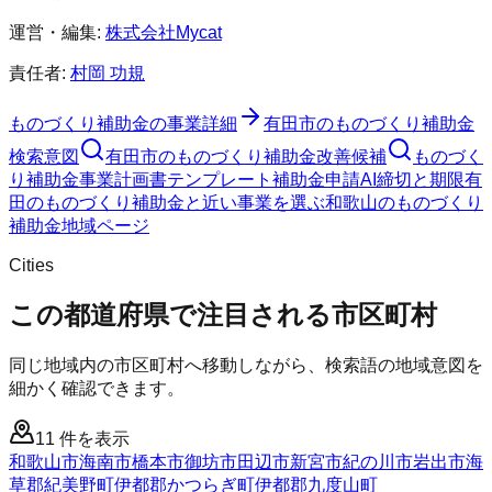
運営・編集:
株式会社Mycat
責任者:
村岡 功規
ものづくり補助金
の事業詳細
有田市
の
ものづくり補助金
検索意図
有田市
の
ものづくり補助金
改善候補
ものづく
り補助金
事業計画書テンプレート
補助金申請AI
締切と期限
有
田のものづくり補助金と近い事業を選ぶ
和歌山
の
ものづくり
補助金
地域ページ
Cities
この都道府県で注目される市区町村
同じ地域内の市区町村へ移動しながら、検索語の地域意図を
細かく確認できます。
11
件を表示
和歌山市
海南市
橋本市
御坊市
田辺市
新宮市
紀の川市
岩出市
海
草郡紀美野町
伊都郡かつらぎ町
伊都郡九度山町