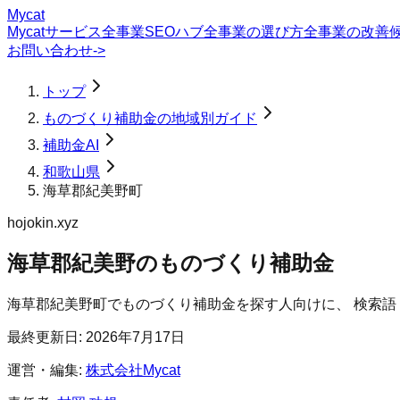
Mycat
Mycatサービス
全事業SEOハブ
全事業の選び方
全事業の改善
お問い合わせ
->
トップ
ものづくり補助金の地域別ガイド
補助金AI
和歌山県
海草郡紀美野町
hojokin.xyz
海草郡紀美野のものづくり補助金
海草郡紀美野町
で
ものづくり補助金
を探す人向けに、 検索
最終更新日:
2026年7月17日
運営・編集:
株式会社Mycat