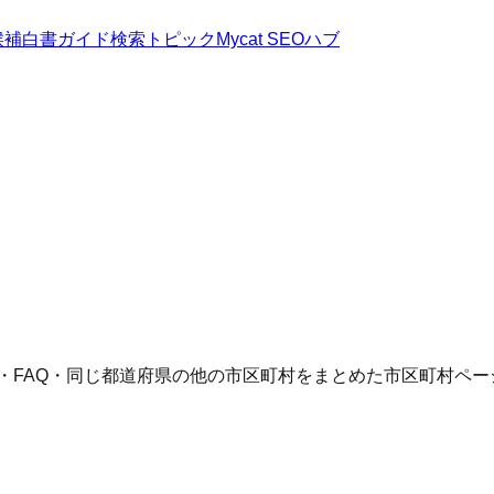
候補
白書
ガイド
検索トピック
Mycat SEOハブ
語・FAQ・同じ都道府県の他の市区町村をまとめた市区町村ペー