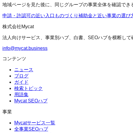
地域ページを見た後に、同じグループの事業全体を確認でき
申請・許認可の近い入口
ものづくり補助金
と近い事業の選び
株式会社Mycat
法人向けサービス、事業別ハブ、白書、SEOハブを横断して
info@mycat.business
コンテンツ
ニュース
ブログ
ガイド
検索トピック
用語集
Mycat SEOハブ
事業
Mycatサービス一覧
全事業SEOハブ