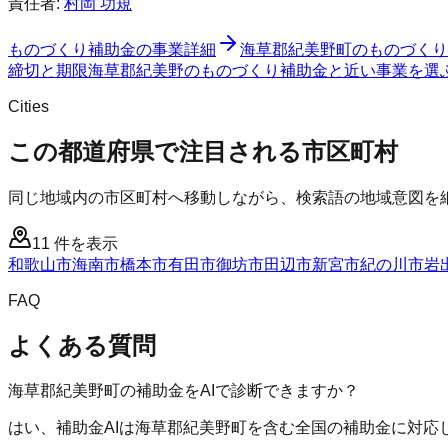
責任者:
村岡 功規
ものづくり補助金
の事業詳細
海草郡紀美野町
の
ものづくり
締切と期限
海草郡紀美野のものづくり補助金と近い事業を選
Cities
この都道府県で注目される市区町村
同じ地域内の市区町村へ移動しながら、検索語の地域意図を
11
件を表示
和歌山市
海南市
橋本市
有田市
御坊市
田辺市
新宮市
紀の川市
岩
FAQ
よくある質問
海草郡紀美野町の補助金をAIで診断できますか？
はい、補助金AIは海草郡紀美野町を含む全国の補助金に対応