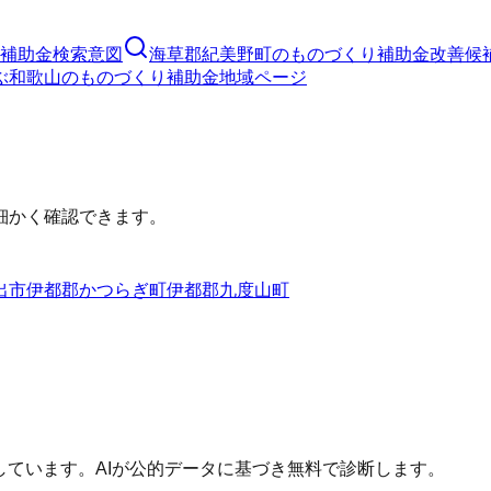
補助金
検索意図
海草郡紀美野町
の
ものづくり補助金
改善候
ぶ
和歌山
の
ものづくり補助金
地域ページ
細かく確認できます。
出市
伊都郡かつらぎ町
伊都郡九度山町
しています。AIが公的データに基づき無料で診断します。