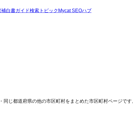
候補
白書
ガイド
検索トピック
Mycat SEOハブ
Q・同じ都道府県の他の市区町村をまとめた市区町村ページです