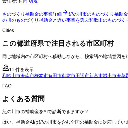
責任者:
村岡 功規
ものづくり補助金
の事業詳細
紀の川市
の
ものづくり補助金
の川のものづくり補助金と近い事業を選ぶ
和歌山
の
ものづく
Cities
この都道府県で注目される市区町村
同じ地域内の市区町村へ移動しながら、検索語の地域意図を
11
件を表示
和歌山市
海南市
橋本市
有田市
御坊市
田辺市
新宮市
岩出市
海草
FAQ
よくある質問
紀の川市の補助金をAIで診断できますか？
はい、補助金AIは紀の川市を含む全国の補助金に対応してい