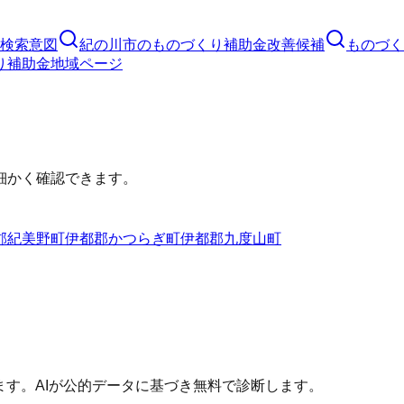
検索意図
紀の川市
の
ものづくり補助金
改善候補
ものづく
り補助金
地域ページ
細かく確認できます。
郡紀美野町
伊都郡かつらぎ町
伊都郡九度山町
ます。AIが公的データに基づき無料で診断します。