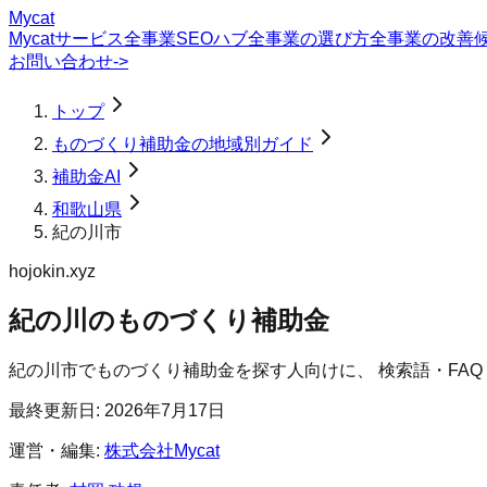
Mycat
Mycatサービス
全事業SEOハブ
全事業の選び方
全事業の改善
お問い合わせ
->
トップ
ものづくり補助金の地域別ガイド
補助金AI
和歌山県
紀の川市
hojokin.xyz
紀の川のものづくり補助金
紀の川市
で
ものづくり補助金
を探す人向けに、 検索語・FA
最終更新日:
2026年7月17日
運営・編集:
株式会社Mycat