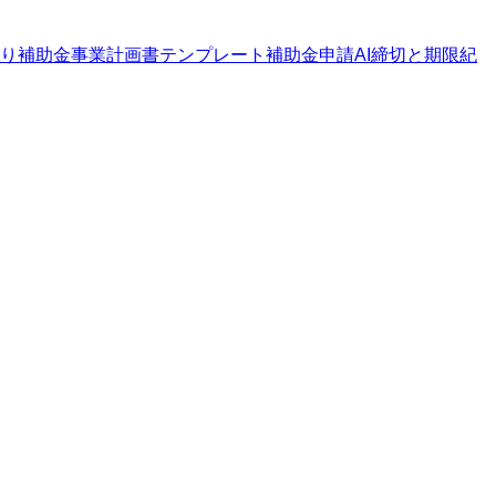
り補助金
事業計画書テンプレート
補助金申請AI
締切と期限
紀