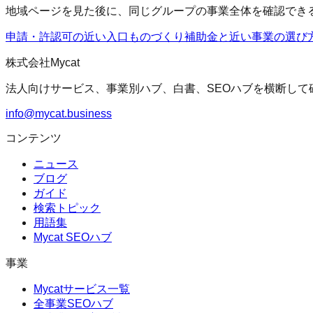
地域ページを見た後に、同じグループの事業全体を確認でき
申請・許認可の近い入口
ものづくり補助金
と近い事業の選び
株式会社Mycat
法人向けサービス、事業別ハブ、白書、SEOハブを横断して
info@mycat.business
コンテンツ
ニュース
ブログ
ガイド
検索トピック
用語集
Mycat SEOハブ
事業
Mycatサービス一覧
全事業SEOハブ