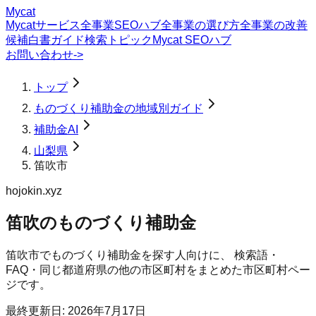
Mycat
Mycatサービス
全事業SEOハブ
全事業の選び方
全事業の改善
候補
白書
ガイド
検索トピック
Mycat SEOハブ
お問い合わせ
->
トップ
ものづくり補助金の地域別ガイド
補助金AI
山梨県
笛吹市
hojokin.xyz
笛吹のものづくり補助金
笛吹市
で
ものづくり補助金
を探す人向けに、 検索語・
FAQ・同じ都道府県の他の市区町村をまとめた市区町村ペー
ジです。
最終更新日:
2026年7月17日