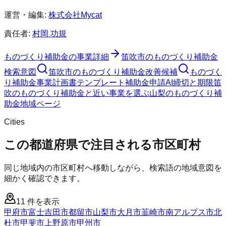
運営・編集:
株式会社Mycat
責任者:
村岡 功規
ものづくり補助金
の事業詳細
笛吹市
の
ものづくり補助金
検索意図
笛吹市
の
ものづくり補助金
改善候補
ものづく
り補助金
事業計画書テンプレート
補助金申請AI
締切と期限
笛
吹のものづくり補助金と近い事業を選ぶ
山梨
の
ものづくり補
助金
地域ページ
Cities
この都道府県で注目される市区町村
同じ地域内の市区町村へ移動しながら、検索語の地域意図を
細かく確認できます。
11
件を表示
甲府市
富士吉田市
都留市
山梨市
大月市
韮崎市
南アルプス市
北
杜市
甲斐市
上野原市
甲州市