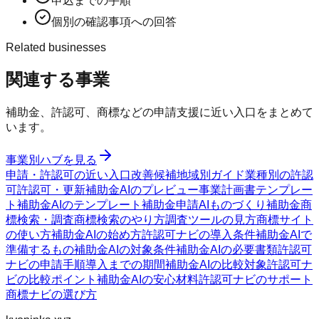
申込までの手順
個別の確認事項への回答
Related businesses
関連する事業
補助金、許認可、商標などの申請支援に近い入口をまとめて
います。
事業別ハブを見る
申請・許認可の近い入口
改善候補
地域別ガイド
業種別の許認
可
許認可・更新
補助金AIのプレビュー
事業計画書テンプレー
ト
補助金AIのテンプレート
補助金申請AI
ものづくり補助金
商
標検索・調査
商標検索のやり方
調査ツールの見方
商標サイト
の使い方
補助金AIの始め方
許認可ナビの導入条件
補助金AIで
準備するもの
補助金AIの対象条件
補助金AIの必要書類
許認可
ナビの申請手順
導入までの期間
補助金AIの比較対象
許認可ナ
ビの比較ポイント
補助金AIの安心材料
許認可ナビのサポート
商標ナビの選び方