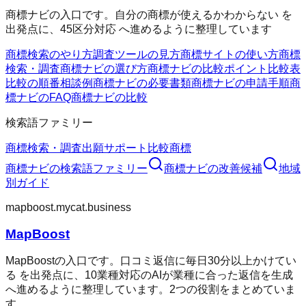
商標ナビの入口です。自分の商標が使えるかわからない を
出発点に、45区分対応 へ進めるように整理しています
商標検索のやり方
調査ツールの見方
商標サイトの使い方
商標
検索・調査
商標ナビの選び方
商標ナビの比較ポイント
比較表
比較の順番
相談例
商標ナビの必要書類
商標ナビの申請手順
商
標ナビのFAQ
商標ナビの比較
検索語ファミリー
商標検索・調査
出願サポート
比較
商標
商標ナビ
の検索語ファミリー
商標ナビ
の改善候補
地域
別ガイド
mapboost.mycat.business
MapBoost
MapBoostの入口です。口コミ返信に毎日30分以上かけてい
る を出発点に、10業種対応のAIが業種に合った返信を生成
へ進めるように整理しています。2つの役割をまとめていま
す