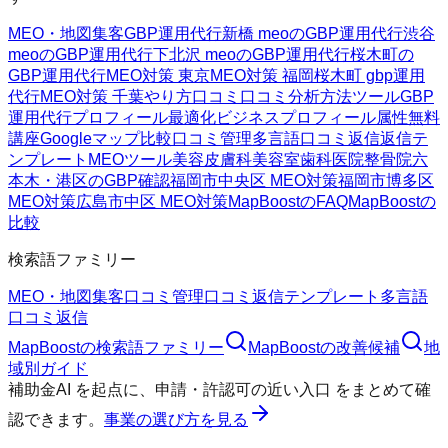
MEO・地図集客
GBP運用代行
新橋 meoのGBP運用代行
渋谷
meoのGBP運用代行
下北沢 meoのGBP運用代行
桜木町の
GBP運用代行
MEO対策 東京
MEO対策 福岡
桜木町 gbp運用
代行
MEO対策 千葉
やり方
口コミ
口コミ分析方法
ツール
GBP
運用代行
プロフィール最適化
ビジネスプロフィール属性
無料
講座
Googleマップ
比較
口コミ管理
多言語口コミ返信
返信テ
ンプレート
MEOツール
美容皮膚科
美容室
歯科医院
整骨院
六
本木・港区のGBP確認
福岡市中央区 MEO対策
福岡市博多区
MEO対策
広島市中区 MEO対策
MapBoostのFAQ
MapBoostの
比較
検索語ファミリー
MEO・地図集客
口コミ管理
口コミ返信テンプレート
多言語
口コミ返信
MapBoost
の検索語ファミリー
MapBoost
の改善候補
地
域別ガイド
補助金AI
を起点に、
申請・許認可の近い入口
をまとめて確
認できます。
事業の選び方を見る