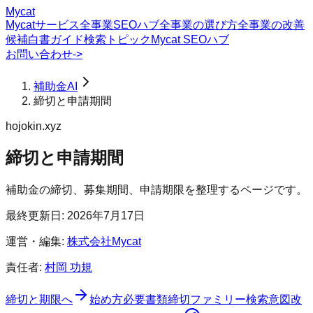
Mycat
Mycatサービス
全事業SEOハブ
全事業の選び方
全事業の改善
候補
白書
ガイド
検索トピック
Mycat SEOハブ
お問い合わせ
->
補助金AI
締切と申請期間
hojokin.xyz
締切と申請期間
補助金の締切、募集期間、申請期限を整理するページです。
最終更新日:
2026年7月17日
運営・編集:
株式会社Mycat
責任者:
村岡 功規
締切と期限
へ
始め方
必要書類
締切ファミリー
検索意図
改