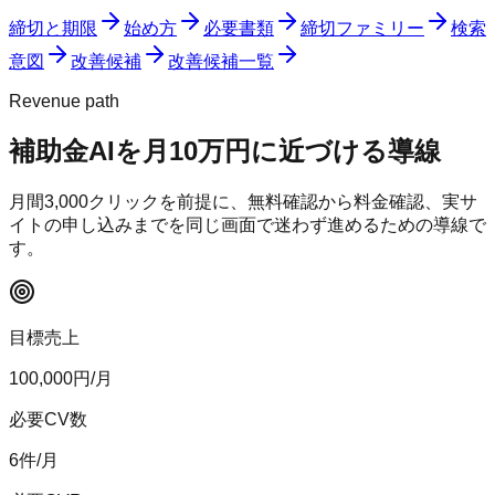
締切と期限
始め方
必要書類
締切ファミリー
検索
意図
改善候補
改善候補一覧
Revenue path
補助金AI
を月10万円に近づける導線
月間
3,000
クリックを前提に、無料確認から料金確認、実サ
イトの申し込みまでを同じ画面で迷わず進めるための導線で
す。
目標売上
100,000
円/月
必要CV数
6
件/月