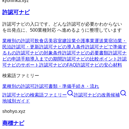
kyoninka.xyz
許認可ナビ
許認可ナビの入口です。どんな許認可が必要かわからない
を出発点に、500業種対応 へ進めるように整理しています
業種別の許認可
飲食店
美容室
建設業
介護事業
運送業
宿泊業・
民泊
許認可・更新
許認可ナビの導入条件
許認可ナビで準備す
るもの
許認可ナビの対象条件
許認可ナビの必要書類
許認可ナ
ビの申請手順
導入までの期間
許認可ナビの比較ポイント
許認
可ナビのサポート
許認可ナビのFAQ
許認可ナビの安心材料
検索語ファミリー
業種別の許認可
許認可
書類・準備
手続き・流れ
許認可ナビ
の検索語ファミリー
許認可ナビ
の改善候補
地域別ガイド
shohyo.xyz
商標ナビ