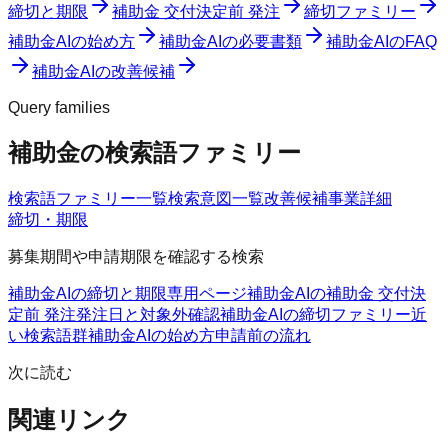
締切と期限
補助金 交付決定前 発注
締切ファミリー
補助金AIの始め方
補助金AIの必要書類
補助金AIのFAQ
補助金AIの改善候補
Query families
補助金の検索語ファミリー
検索語ファミリー一覧
検索意図一覧
改善候補
事業詳細
締切・期限
募集期間や申請期限を確認する検索
補助金AIの締切と期限
専用ページ
補助金AIの補助金 交付決
定前 発注
発注日と対象外確認
補助金AIの締切ファミリー
近
い検索語群
補助金AIの始め方
申請前の流れ
次に読む
関連リンク