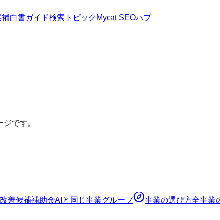
候補
白書
ガイド
検索トピック
Mycat SEOハブ
ージです。
改善候補
補助金AI
と同じ事業グループ
事業の選び方
全事業