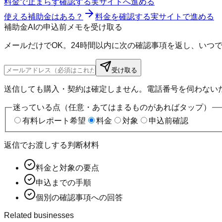
料金で止まらず確認する
実サイトへ進める
使える補助金はある？
料金を確認する
実サイトで進める
補助金AIの申込前メモを受け取る
メールだけでOK。24時間以内に次の確認事項を返し、いつ
受け取る
送信しても購入・契約は確定しません。電話番号を伺わない
迷っている点（任意・あてはまるものがあればタップ）
有料レポート希望
料金
対象
申込前確認
返信でお渡しする判断材料
料金と対象の要点
申込までの手順
個別の確認事項への回答
Related businesses