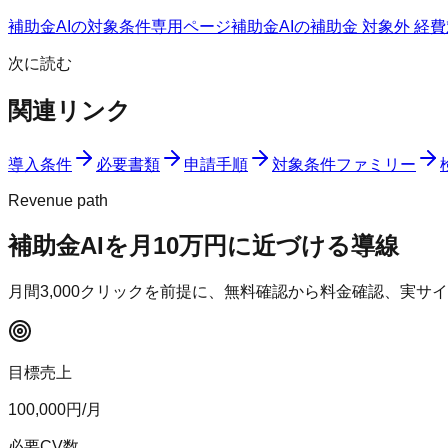
補助金AIの対象条件
専用ページ
補助金AIの補助金 対象外 経費
次に読む
関連リンク
導入条件
必要書類
申請手順
対象条件ファミリー
Revenue path
補助金AI
を月10万円に近づける導線
月間
3,000
クリックを前提に、無料確認から料金確認、実サイ
目標売上
100,000
円/月
必要CV数