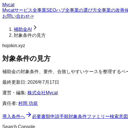
Mycat
Mycatサービス
全事業SEOハブ
全事業の選び方
全事業の改善
お問い合わせ
->
補助金AI
対象条件の見方
hojokin.xyz
対象条件の見方
補助金の対象条件、要件、合致しやすいケースを整理するペ
最終更新日:
2026年7月17日
運営・編集:
株式会社Mycat
責任者:
村岡 功規
導入条件
へ
必要書類
申請手順
対象条件ファミリー
検索意図
Search Console