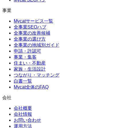
事業
Mycatサービス一覧
全事業SEOハブ
全事業の改善候補
全事業の選び方
全事業の地域別ガイド
申請・許認可
事業・集客
住まい・不動産
家族・生活設計
つながり・マッチング
白書一覧
Mycat全体のFAQ
会社
会社概要
会社情報
お問い合わせ
運用方法