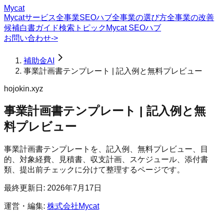
Mycat
Mycatサービス
全事業SEOハブ
全事業の選び方
全事業の改善
候補
白書
ガイド
検索トピック
Mycat SEOハブ
お問い合わせ
->
補助金AI
事業計画書テンプレート | 記入例と無料プレビュー
hojokin.xyz
事業計画書テンプレート | 記入例と無
料プレビュー
事業計画書テンプレートを、記入例、無料プレビュー、目
的、対象経費、見積書、収支計画、スケジュール、添付書
類、提出前チェックに分けて整理するページです。
最終更新日:
2026年7月17日
運営・編集:
株式会社Mycat