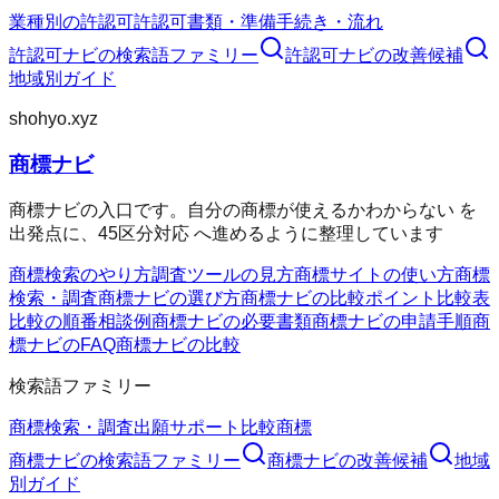
業種別の許認可
許認可
書類・準備
手続き・流れ
許認可ナビ
の検索語ファミリー
許認可ナビ
の改善候補
地域別ガイド
shohyo.xyz
商標ナビ
商標ナビの入口です。自分の商標が使えるかわからない を
出発点に、45区分対応 へ進めるように整理しています
商標検索のやり方
調査ツールの見方
商標サイトの使い方
商標
検索・調査
商標ナビの選び方
商標ナビの比較ポイント
比較表
比較の順番
相談例
商標ナビの必要書類
商標ナビの申請手順
商
標ナビのFAQ
商標ナビの比較
検索語ファミリー
商標検索・調査
出願サポート
比較
商標
商標ナビ
の検索語ファミリー
商標ナビ
の改善候補
地域
別ガイド