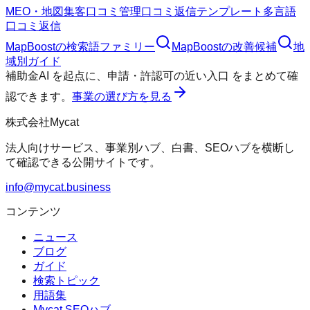
MEO・地図集客
口コミ管理
口コミ返信テンプレート
多言語
口コミ返信
MapBoost
の検索語ファミリー
MapBoost
の改善候補
地
域別ガイド
補助金AI
を起点に、
申請・許認可の近い入口
をまとめて確
認できます。
事業の選び方を見る
株式会社Mycat
法人向けサービス、事業別ハブ、白書、SEOハブを横断し
て確認できる公開サイトです。
info@mycat.business
コンテンツ
ニュース
ブログ
ガイド
検索トピック
用語集
Mycat SEOハブ