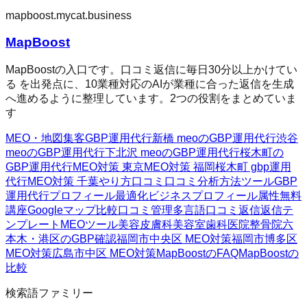
mapboost.mycat.business
MapBoost
MapBoostの入口です。口コミ返信に毎日30分以上かけてい
る を出発点に、10業種対応のAIが業種に合った返信を生成
へ進めるように整理しています。2つの役割をまとめていま
す
MEO・地図集客
GBP運用代行
新橋 meoのGBP運用代行
渋谷
meoのGBP運用代行
下北沢 meoのGBP運用代行
桜木町の
GBP運用代行
MEO対策 東京
MEO対策 福岡
桜木町 gbp運用
代行
MEO対策 千葉
やり方
口コミ
口コミ分析方法
ツール
GBP
運用代行
プロフィール最適化
ビジネスプロフィール属性
無料
講座
Googleマップ
比較
口コミ管理
多言語口コミ返信
返信テ
ンプレート
MEOツール
美容皮膚科
美容室
歯科医院
整骨院
六
本木・港区のGBP確認
福岡市中央区 MEO対策
福岡市博多区
MEO対策
広島市中区 MEO対策
MapBoostのFAQ
MapBoostの
比較
検索語ファミリー