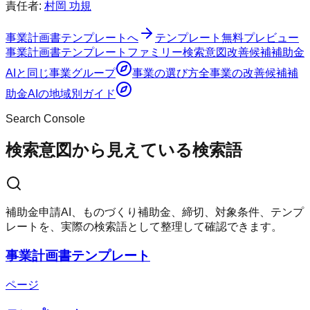
責任者:
村岡 功規
事業計画書テンプレート
へ
テンプレート
無料
プレビュー
事業計画書テンプレートファミリー
検索意図
改善候補
補助金
AI
と同じ事業グループ
事業の選び方
全事業の改善候補
補
助金AI
の地域別ガイド
Search Console
検索意図から見えている検索語
補助金申請AI、ものづくり補助金、締切、対象条件、テンプ
レートを、実際の検索語として整理して確認できます。
事業計画書テンプレート
ページ