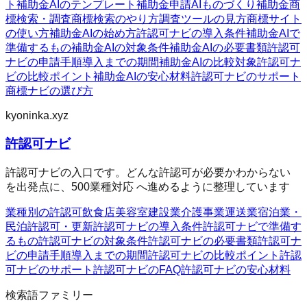
ト
補助金AIのテンプレート
補助金申請AI
ものづくり補助金
商
標検索・調査
商標検索のやり方
調査ツールの見方
商標サイト
の使い方
補助金AIの始め方
許認可ナビの導入条件
補助金AIで
準備するもの
補助金AIの対象条件
補助金AIの必要書類
許認可
ナビの申請手順
導入までの期間
補助金AIの比較対象
許認可ナ
ビの比較ポイント
補助金AIの安心材料
許認可ナビのサポート
商標ナビの選び方
kyoninka.xyz
許認可ナビ
許認可ナビの入口です。どんな許認可が必要かわからない
を出発点に、500業種対応 へ進めるように整理しています
業種別の許認可
飲食店
美容室
建設業
介護事業
運送業
宿泊業・
民泊
許認可・更新
許認可ナビの導入条件
許認可ナビで準備す
るもの
許認可ナビの対象条件
許認可ナビの必要書類
許認可ナ
ビの申請手順
導入までの期間
許認可ナビの比較ポイント
許認
可ナビのサポート
許認可ナビのFAQ
許認可ナビの安心材料
検索語ファミリー