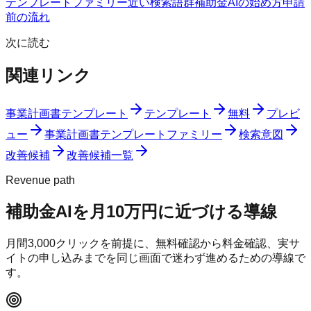
テンプレートファミリー
近い検索語群
補助金AIの始め方
申請
前の流れ
次に読む
関連リンク
事業計画書テンプレート
テンプレート
無料
プレビ
ュー
事業計画書テンプレートファミリー
検索意図
改善候補
改善候補一覧
Revenue path
補助金AI
を月10万円に近づける導線
月間
3,000
クリックを前提に、無料確認から料金確認、実サ
イトの申し込みまでを同じ画面で迷わず進めるための導線で
す。