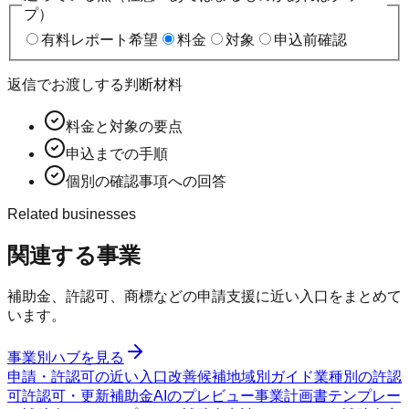
プ）
有料レポート希望
料金
対象
申込前確認
返信でお渡しする判断材料
料金と対象の要点
申込までの手順
個別の確認事項への回答
Related businesses
関連する事業
補助金、許認可、商標などの申請支援に近い入口をまとめて
います。
事業別ハブを見る
申請・許認可の近い入口
改善候補
地域別ガイド
業種別の許認
可
許認可・更新
補助金AIのプレビュー
事業計画書テンプレー